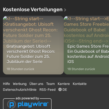
Kostenlose Verteilungen
Gratisangebot: Ubisoft
Epic Games Store Fre
verschenkt Ghost Recon:
Ein Guidebook of Bab
Future Soldier zum 25.
kostenlos auf Androi
Jubiläum der Serie
iOS
18 Stunden zurück
18 Stunden zurück
Hilfe
Werbung
Über uns
Team
Karriere
Kontakte
Datenschutzrichtlinie
RSS-Feed
DE