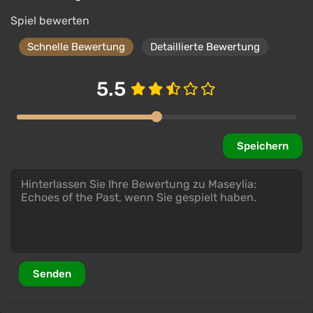
Maseylia : Echoes of the Past Steam Altergift
Spiel bewerten
(Global)
Schnelle Bewertung
Detaillierte Bewertung
€10.25
€10
-1%
PC
5.5
K4G
3.9
Speichern
Senden