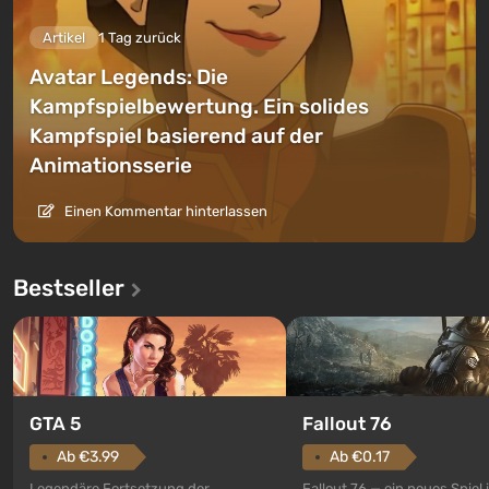
Artikel
1 Tag zurück
Avatar Legends: Die
Kampfspielbewertung. Ein solides
Kampfspiel basierend auf der
Animationsserie
Einen Kommentar hinterlassen
Bestseller
GTA 5
Fallout 76
Ab €3.99
Ab €0.17
Legendäre Fortsetzung der
Fallout 76 — ein neues Spiel