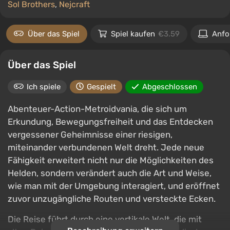
Sol Brothers
,
Nejcraft
Über das Spiel
Spiel kaufen
€3.59
Anfo
Über das Spiel
Ich spiele
Gespielt
Abgeschlossen
Abenteuer-Action-Metroidvania, die sich um
Erkundung, Bewegungsfreiheit und das Entdecken
vergessener Geheimnisse einer riesigen,
miteinander verbundenen Welt dreht. Jede neue
Fähigkeit erweitert nicht nur die Möglichkeiten des
Helden, sondern verändert auch die Art und Weise,
wie man mit der Umgebung interagiert, und eröffnet
zuvor unzugängliche Routen und versteckte Ecken.
Die Reise führt durch eine vertikale Welt, die mit