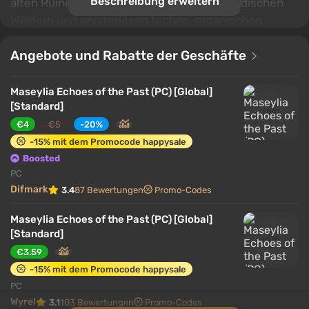
Beschreibung erweitern
alten Ruinen, verlassenen Städten, außerirdischen
Wäldern und mysteriösen techno-organischen
Strukturen gefüllt ist. Die nichtlineare Struktur der
Orte fördert die Neugier und ermöglicht es, eigene
Angebote und Rabatte der Geschäfte
Wege zu finden und mit neuen Möglichkeiten an
vertraute Orte zurückzukehren.
Maseylia Echoes of the Past (PC) [Global]
[Standard]
€4
€5
-20%
-15% mit dem Promocode happysale
Boosted
PC
Difmark
3.4
87 Bewertungen
Promo-Codes
Maseylia Echoes of the Past (PC) [Global]
[Standard]
€3.59
-15% mit dem Promocode happysale
PC
Wyrel
3.1
103 Bewertungen
Promo-Codes