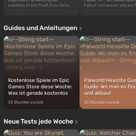
beliebten Grand Theft Auto-Serie.
Fallout-Universum, das ein 
Der Schauplatz ist die Stadt Los
zu allen Teilen der Serie ist. 
Santos, die bereits in Grand Theft
Ereignisse beginnen im Vaul
Auto: San Andreas beliebt war. Zum
dem ersten unter den gebau
Guides und Anleitungen
ersten Mal erzählt das Spiel die
sollte laut den Plänen der Va
Geschichte von gleich drei
Spezialisten das erste sein, 
Charakteren: Michael, Trevor und
nach dem Abwurf von Ato
Franklin, zwischen denen Sie
auf Amerika geöffnet wird. De
jederzeit...
Kostenlose Spiele im Epic
Palworld Hexolite Qua
Games Store diese Woche:
Guide: Wo man es fin
Was ist gerade kostenlos
und abbaut
22 Stunden zurück
22 Stunden zurück
Neue Tests jede Woche