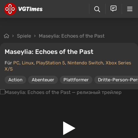
Spiele
Maseylia: Echoes of the Past
Maseylia: Echoes of the Past
Für
PC
,
Linux
,
PlayStation 5
,
Nintendo Switch
,
Xbox Series
X/S
Action
Abenteuer
Plattformer
Dritte-Person-Per