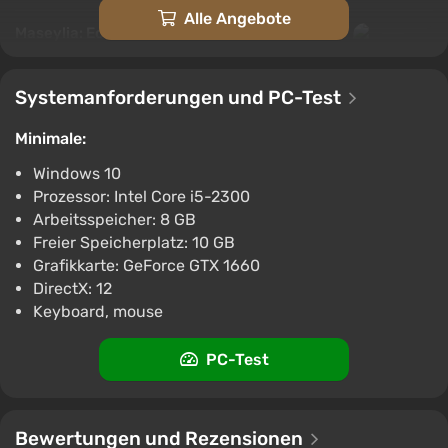
Alle Angebote
Maseylia: Echoes of the Past Steam Gift /
Russia + WORLD / AUTO
€4.13
Systemanforderungen und PC-Test
PC
ggsel
4.2
457 Bewertungen
Minimale:
Unterstützung bei VGTimes
Windows 10
Maseylia : Echoes of the Past Steam CD Key
Prozessor: Intel Core i5-2300
(Global)
Arbeitsspeicher: 8 GB
€4.66
€5
-1%
Freier Speicherplatz: 10 GB
PC
Grafikkarte: GeForce GTX 1660
K4G
3.9
DirectX: 12
Keyboard, mouse
Maseylia : Echoes of the Past Steam Gift
Russian Autodelivery
PC-Test
€5.14
PC
ggsel
4.2
457 Bewertungen
Bewertungen und Rezensionen
Unterstützung bei VGTimes