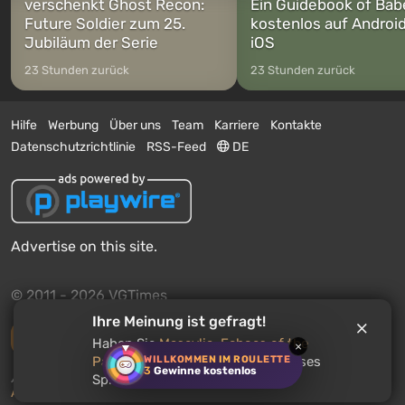
verschenkt Ghost Recon:
Ein Guidebook of Bab
Future Soldier zum 25.
kostenlos auf Androi
Jubiläum der Serie
iOS
23 Stunden zurück
23 Stunden zurück
Hilfe
Werbung
Über uns
Team
Karriere
Kontakte
Datenschutzrichtlinie
RSS-Feed
DE
Advertise on this site.
© 2011 - 2026 VGTimes
Ihre Meinung ist gefragt!
Vollständige Version
Haben Sie
Maseylia: Echoes of the
×
WILLKOMMEN IM ROULETTE
Past
gespielt? Empfehlen Sie dieses
3
Gewinne kostenlos
Push-Benachrichtigungen über Nachrichten:
deaktiviert
Spiel anderen Nutzern?
Aktivieren