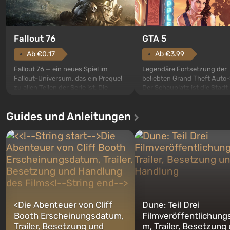
GTA 5
Fallout 76
Ab €3.99
Ab €0.17
Legendäre Fortsetzung der
Fallout 76 — ein neues Spiel im
beliebten Grand Theft Auto-
Fallout-Universum, das ein Prequel
Der Schauplatz ist die Stadt
zu allen Teilen der Serie ist. Die
Santos, die bereits in Grand
Ereignisse beginnen im Vault 76,
Auto: San Andreas beliebt w
dem ersten unter den gebauten. Es
Guides und Anleitungen
ersten Mal erzählt das Spiel 
sollte laut den Plänen der Vault-Tec-
Geschichte von gleich drei
Spezialisten das erste sein, das
Charakteren: Michael, Trevo
nach dem Abwurf von Atombomben
Franklin, zwischen denen Si
auf Amerika geöffnet wird. De...
jederzeit...
<
Die Abenteuer von Cliff
Dune: Teil Drei
Booth Erscheinungsdatum,
Filmveröffentlichung
Trailer, Besetzung und
m, Trailer, Besetzung