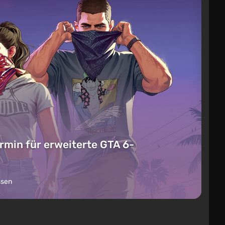
rmin für erweiterte GTA 6-
ssen