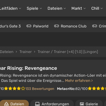
Leitfäden
Spiele
Dateien
Markt
Chill
dur's Gate 3
Palworld
Romance Club
Cri
Dateien
Trainer
Trainer / Trainer (+4) [1.0] [Lingon]
ear Rising: Revengeance
Rising: Revengeance ist ein dynamischer Action-Löer mit ei
Das Spiel wird über die Ereignisse...
Mehr erfahren
/10
133 Bewertungen
Metacritic:
82/100
Dateien
Anforderungen
Galerie