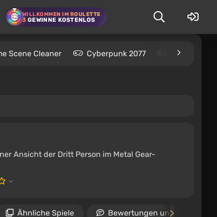
WILLKOMMEN IM ROULETTE
3
GEWINNE KOSTENLOS
me Scene Cleaner
Cyberpunk 2077
Kingdom Com
ner Ansicht der Dritt Person im Metal Gear-
Ähnliche Spiele
Bewertungen und Rezension