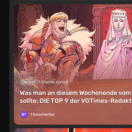
Artikel
1 Stunde zurück
Was man an diesem Wochenende vom 8.
sollte: DIE TOP 9 der VGTimes-Reda
1 Kommentar