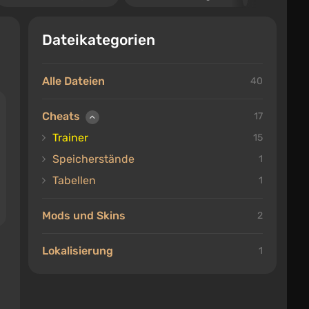
Dateikategorien
Alle Dateien
40
Cheats
17
Trainer
15
Speicherstände
1
Tabellen
1
Mods und Skins
2
Lokalisierung
1