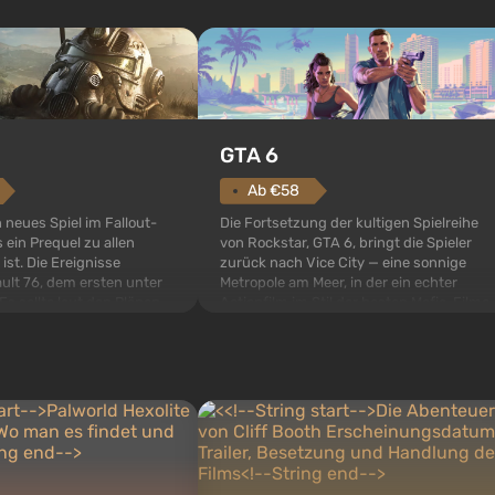
GTA 6
Ab €58
Die Fortsetzung der kultigen Spielreihe
n neues Spiel im Fallout-
von Rockstar, GTA 6, bringt die Spieler
 ein Prequel zu allen
zurück nach Vice City — eine sonnige
 ist. Die Ereignisse
Metropole am Meer, in der ein echter
ult 76, dem ersten unter
Actionfilm im Stil der besten Mafia-Filme
s sollte laut den Plänen
spielt. Im Mittelpunkt stehen Lucia und
pezialisten das erste sein,
Jason — ein Verbrecherpaar, das in
 Abwurf von Atombomben
ernsthafte Schwierigkeiten g...
ffnet wird. De...