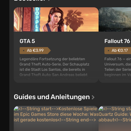
GTA 5
Fallout 76
Ab €3.99
Ab €0.17
Legendäre Fortsetzung der beliebten
Fallout 76 — ei
Grand Theft Auto-Serie. Der Schauplatz
Universum, das
ist die Stadt Los Santos, die bereits in
Teilen der Serie
Grand Theft Auto: San Andreas beliebt
beginnen im Va
war. Zum ersten Mal erzählt das Spiel die
den gebauten. E
Geschichte von gleich drei Charakteren:
der Vault-Tec-S
Michael, Trevor und Franklin, zwischen
das nach dem
Guides und Anleitungen
denen Sie jederzeit...
auf Amerika geö