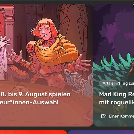
Artikel
1 Tag zu
 bis 9. August spielen
Mad King R
kteur*innen-Auswahl
mit roguel
Einen Kommen