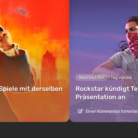
Nachrichten
1 Tag zurück
Spiele mit derselben
Rockstar kündigt Te
Präsentation an
Einen Kommentar hinterla