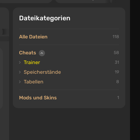
Dateikategorien
Alle Dateien
118
Cheats
58
Trainer
31
Speicherstände
19
Tabellen
8
Mods und Skins
1