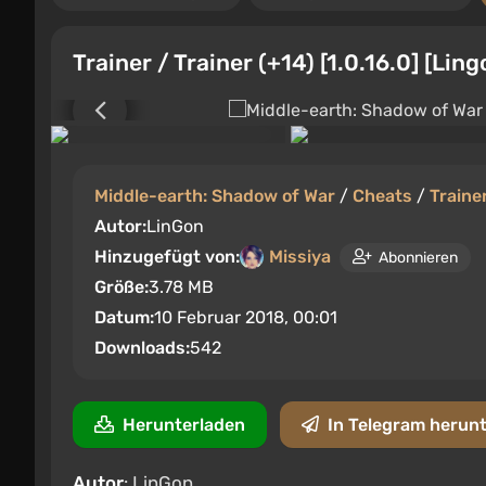
Trainer / Trainer (+14) [1.0.16.0] [Ling
Middle-earth: Shadow of War
/
Cheats
/
Traine
Autor:
LinGon
Hinzugefügt von:
Missiya
Abonnieren
Größe:
3.78 MB
Datum:
10 Februar 2018, 00:01
Downloads:
542
Herunterladen
In Telegram herun
Autor
: LinGon