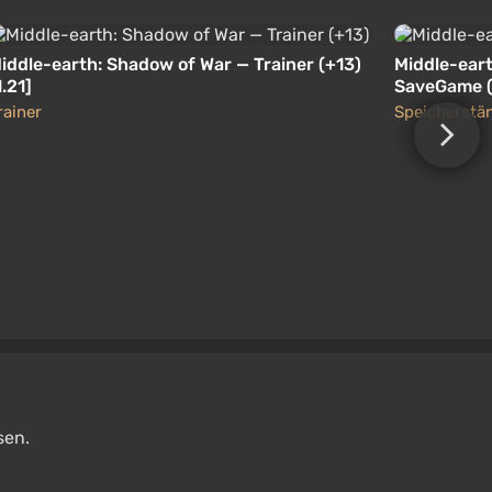
iddle-earth: Shadow of War — Trainer (+13)
Middle-eart
1.21]
SaveGame (
Real 100%)
rainer
Speicherstä
sen.