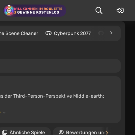
WILLKOMMEN IM ROULETTE
3
GEWINNE KOSTENLOS
me Scene Cleaner
Cyberpunk 2077
Kingdom Com
us der Third-Person-Perspektive Middle-earth:
Ähnliche Spiele
Bewertungen und Rezensione