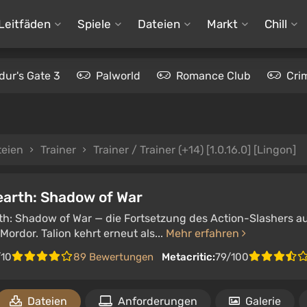
Leitfäden
Spiele
Dateien
Markt
Chill
dur's Gate 3
Palworld
Romance Club
Cri
teien
Trainer
Trainer / Trainer (+14) [1.0.16.0] [Lingon]
earth: Shadow of War
th: Shadow of War — die Fortsetzung des Action-Slashers a
ordor. Talion kehrt erneut als...
Mehr erfahren
/10
89 Bewertungen
Metacritic:
79/100
Dateien
Anforderungen
Galerie