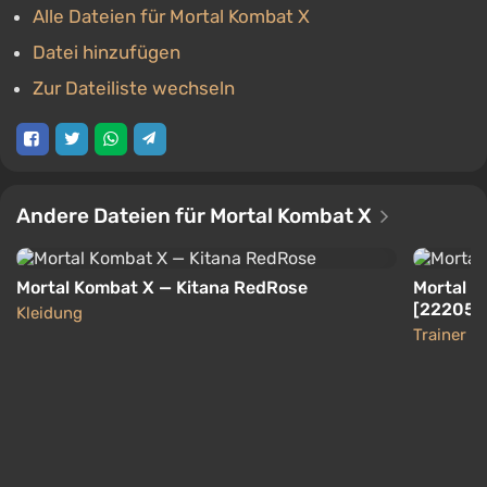
Alle Dateien für Mortal Kombat X
Datei hinzufügen
Zur Dateiliste wechseln
Andere Dateien für Mortal Kombat X
Mortal Kombat X — Kitana RedRose
Mortal K
[22205 
Kleidung
Hotfix_6
Trainer