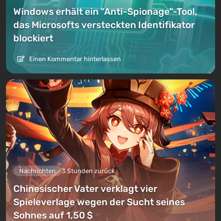
Windows erhält ein "Anti-Spionage"-Tool,
das Microsofts versteckten Identifikator
blockiert
Einen Kommentar hinterlassen
Nachrichten
3 Stunden zurück
Chinesischer Vater verklagt vier
Spieleverlage wegen der Sucht seines
Sohnes auf 1,50 $