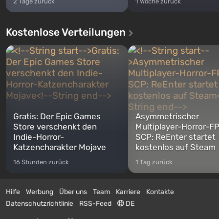
2 Tage zurück
1 Woche zurück
Kostenlose Verteilungen
Gratis: Der Epic Games
Asymmetrischer
Store verschenkt den
Multiplayer-Horror-F
Indie-Horror-
SCP: ReEnter startet
Katzencharakter Mojave
kostenlos auf Steam
16 Stunden zurück
1 Tag zurück
Hilfe
Werbung
Über uns
Team
Karriere
Kontakte
Datenschutzrichtlinie
RSS-Feed
DE