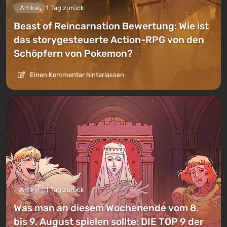
Artikel
1 Tag zurück
Beast of Reincarnation Bewertung: Wie ist
das storygesteuerte Action-RPG von den
Schöpfern von Pokemon?
Einen Kommentar hinterlassen
Artikel
1 Tag zurück
Was man an diesem Wochenende vom 8.
bis 9. August spielen sollte: DIE TOP 9 der