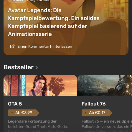
Avatar Legends: Die
Kampfspielbewertung. Ein solides
Kampfspiel basierend auf der
Animationsserie
Einen Kommentar hinterlassen
Bestseller
GTA 5
Fallout 76
Ab €3.99
Ab €0.17
Legendäre Fortsetzung der
Fallout 76 — ein neues Spiel
beliebten Grand Theft Auto-Serie.
Fallout-Universum, das ein 
Der Schauplatz ist die Stadt Los
zu allen Teilen der Serie ist. 