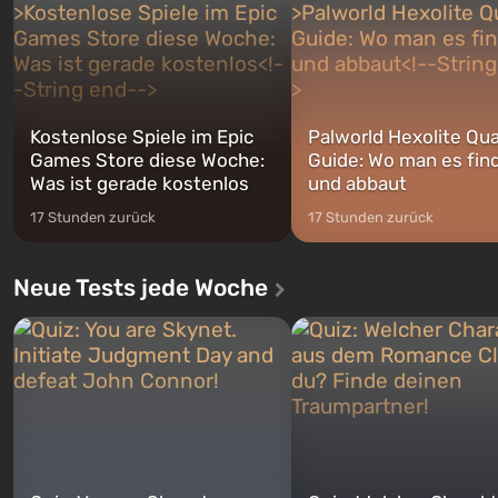
Franklin, zwischen denen Sie
auf Amerika geöffnet wird. De
jederzeit...
Kostenlose Spiele im Epic
Palworld Hexolite Qua
Games Store diese Woche:
Guide: Wo man es fin
Was ist gerade kostenlos
und abbaut
17 Stunden zurück
17 Stunden zurück
Neue Tests jede Woche