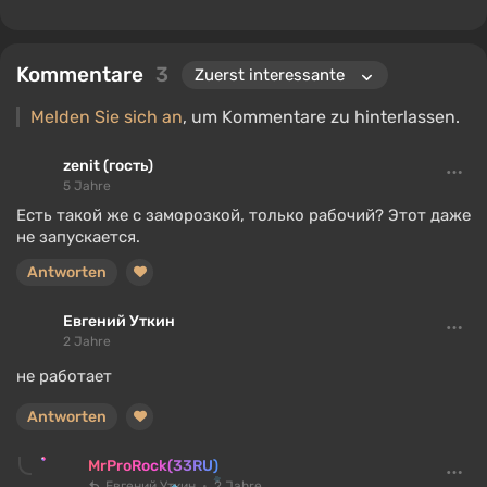
Kommentare
3
Melden Sie sich an
, um Kommentare zu hinterlassen.
zenit (гость)
5 Jahre
Есть такой же с заморозкой, только рабочий? Этот даже
не запускается.
Antworten
Евгений Уткин
2 Jahre
не работает
Antworten
MrProRock(33RU)
Евгений Уткин
2 Jahre