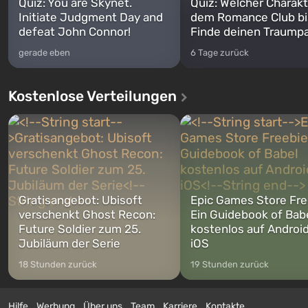
Quiz: You are Skynet.
Quiz: Welcher Charakt
Initiate Judgment Day and
dem Romance Club bi
defeat John Connor!
Finde deinen Traumpa
gerade eben
6 Tage zurück
Kostenlose Verteilungen
Gratisangebot: Ubisoft
Epic Games Store Fre
verschenkt Ghost Recon:
Ein Guidebook of Bab
Future Soldier zum 25.
kostenlos auf Androi
Jubiläum der Serie
iOS
18 Stunden zurück
19 Stunden zurück
Hilfe
Werbung
Über uns
Team
Karriere
Kontakte