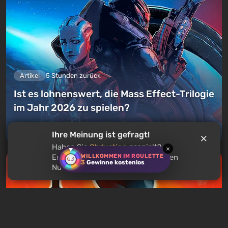
Artikel
5 Stunden zurück
Ist es lohnenswert, die Mass Effect-Trilogie
im Jahr 2026 zu spielen?
Einen Kommentar hinterlassen
Ihre Meinung ist gefragt!
Haben Sie
Obduction
gespielt?
×
WILLKOMMEN IM ROULETTE
Empfehlen Sie dieses Spiel anderen
3
Gewinne kostenlos
Nutzern?