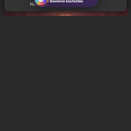
3
Gewinne kostenlos
Nutzern?
Artikel
12 Stunden zurück
Was man an diesem Wochenende vom 8.
bis 9. August spielen sollte: DIE TOP 9 der
VGTimes-Redakteur*innen-Auswahl
1 Kommentar