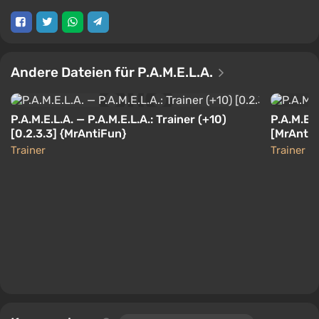
Andere Dateien für P.A.M.E.L.A.
P.A.M.E.L.A. — P.A.M.E.L.A.: Trainer (+10)
P.A.M.E.L
[0.2.3.3] {MrAntiFun}
[MrAntiF
Trainer
Trainer