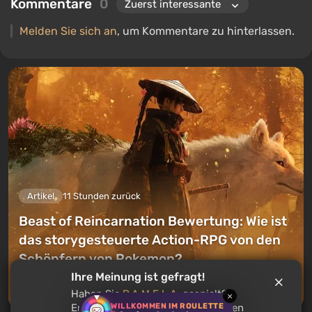
Kommentare
0
Melden Sie sich an
, um Kommentare zu hinterlassen.
Artikel
11 Stunden zurück
Beast of Reincarnation Bewertung: Wie ist
das storygesteuerte Action-RPG von den
Schöpfern von Pokemon?
Ihre Meinung ist gefragt!
Einen Kommentar hinterlassen
Haben Sie
P.A.M.E.L.A.
gespielt?
×
WILLKOMMEN IM ROULETTE
Empfehlen Sie dieses Spiel anderen