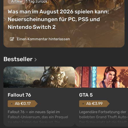
Artikel
1 Tag zurück
Was man im August 2026 spielen kann:
Neuerscheinungen für PC, PS5 und
Nintendo Switch 2
Einen Kommentar hinterlassen
Bestseller
GTA 5
Fallout 76
Ab €3.99
Ab €0.17
Legendäre Fortsetzung der
Fallout 76 — ein neues Spiel im
beliebten Grand Theft Auto-
Fallout-Universum, das ein Prequel
Der Schauplatz ist die Stadt
zu allen Teilen der Serie ist. Die
Santos, die bereits in Grand
Ereignisse beginnen im Vault 76,