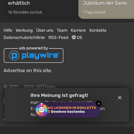
erhältlich
Jubiläum der Serie
16 Stunden zurück
1 Tag zurück
Hilfe
Werbung
Über uns
Team
Karriere
Kontakte
Datenschutzrichtlinie
RSS-Feed
DE
Advertise on this site.
© 2011 - 2026 VGTimes
Ihre Meinung ist gefragt!
Vollständige Version
Haben Sie
Payday 2
gespielt?
×
WILLKOMMEN IM ROULETTE
Empfehlen Sie dieses Spiel anderen
3
Gewinne kostenlos
Push-Benachrichtigungen über Nachrichten:
deaktiviert
Nutzern?
Aktivieren