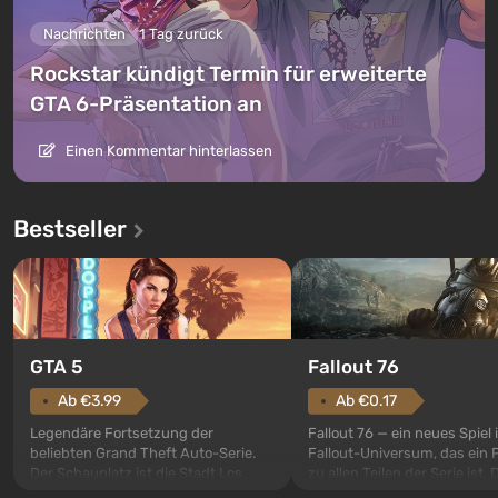
Nachrichten
1 Tag zurück
Rockstar kündigt Termin für erweiterte
GTA 6-Präsentation an
Einen Kommentar hinterlassen
Bestseller
GTA 5
Fallout 76
Ab €3.99
Ab €0.17
Legendäre Fortsetzung der
Fallout 76 — ein neues Spiel
beliebten Grand Theft Auto-Serie.
Fallout-Universum, das ein 
Der Schauplatz ist die Stadt Los
zu allen Teilen der Serie ist. 
Santos, die bereits in Grand Theft
Ereignisse beginnen im Vaul