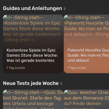
Auto: San Andreas beliebt war. Zum
dem ersten unter den gebau
Guides und Anleitungen
ersten Mal erzählt das Spiel die
sollte laut den Plänen der Va
Geschichte von gleich drei
Spezialisten das erste sein, 
Charakteren: Michael, Trevor und
nach dem Abwurf von Ato
Franklin, zwischen denen Sie
auf Amerika geöffnet wird. De
jederzeit...
Kostenlose Spiele im Epic
Palworld Hexolite Qua
Games Store diese Woche:
Guide: Wo man es fin
Was ist gerade kostenlos
und abbaut
1 Tag zurück
1 Tag zurück
Neue Tests jede Woche