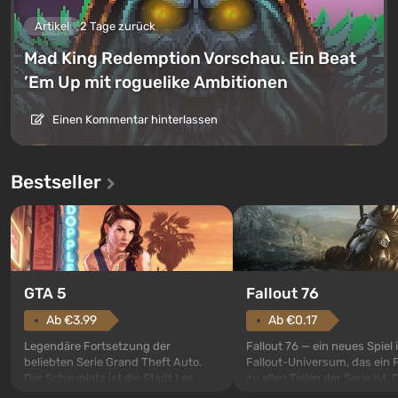
Artikel
2 Tage zurück
Mad King Redemption Vorschau. Ein Beat
’Em Up mit roguelike Ambitionen
Einen Kommentar hinterlassen
Bestseller
GTA 5
Fallout 76
Ab €3.99
Ab €0.17
Legendäre Fortsetzung der
Fallout 76 — ein neues Spiel
beliebten Serie Grand Theft Auto.
Fallout-Universum, das ein 
Der Schauplatz ist die Stadt Los
zu allen Teilen der Serie ist. 
Santos, die bereits in Grand Theft
Ereignisse beginnen im Vaul