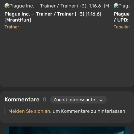
Plague Inc. — Trainer / Trainer (+3) [1.16.6]
Plague In
[Mrantifun]
/ UPD: 0
Trainer
Tabellen
Kommentare
0
Melden Sie sich an
, um Kommentare zu hinterlassen.