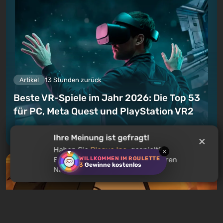
Artikel
13 Stunden zurück
Beste VR-Spiele im Jahr 2026: Die Top 53
für PC, Meta Quest und PlayStation VR2
Einen Kommentar hinterlassen
Ihre Meinung ist gefragt!
Haben Sie
Plague Inc.
gespielt?
×
WILLKOMMEN IM ROULETTE
Empfehlen Sie dieses Spiel anderen
3
Gewinne kostenlos
Nutzern?