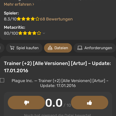
Mehr erfahren
Spieler:
8.3/10
68 Bewertungen
Metacritic:
80/100
l
Spiel kaufen
Dateien
Anforderungen
Trainer (+2) [Alle Versionen] [Artur] – Update:
17.01.2016
0.0
/ 10
Noch hat niemand die Datei bewertet.