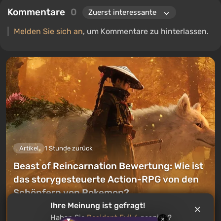
Kommentare
0
Melden Sie sich an
, um Kommentare zu hinterlassen.
Artikel
1 Stunde zurück
Beast of Reincarnation Bewertung: Wie ist
das storygesteuerte Action-RPG von den
Schöpfern von Pokemon?
Ihre Meinung ist gefragt!
Einen Kommentar hinterlassen
Haben Sie
Resident Evil 6
gespielt?
×