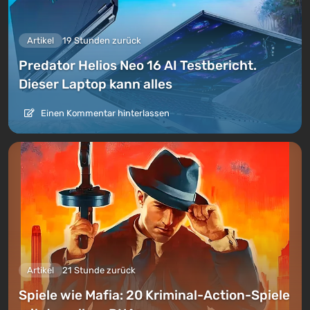
Artikel
19 Stunden zurück
Predator Helios Neo 16 AI Testbericht.
Dieser Laptop kann alles
Einen Kommentar hinterlassen
Artikel
21 Stunde zurück
Spiele wie Mafia: 20 Kriminal-Action-Spiele