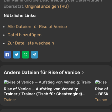
Der Name und die Beschreibung der Datei wurden
übersetzt.
Original anzeigen (RU)
Nützliche Links:
Alle Dateien für Rise of Venice
Datei hinzufügen
Zur Dateiliste wechseln
Andere Dateien für Rise of Venice
Rise of Venice — Aufstieg von Venedig:
Rise of V
Trainer / Trainer (Tisch für Cheatengine)
~ BESK. G
[1.0.3-4449]
Trainer
Trainer