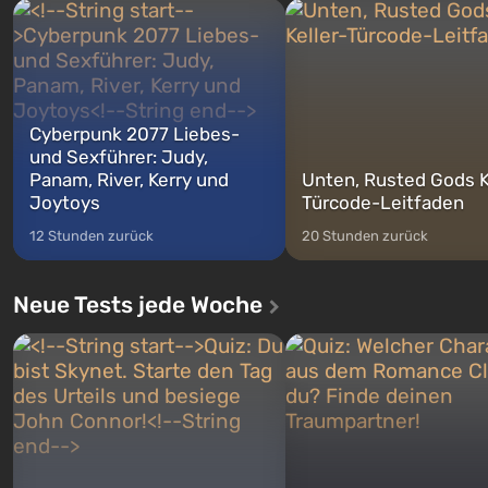
Michael, Trevor und Franklin,
nach dem Abwurf von Ato
zwischen denen Sie jederzeit
auf Amerika geöffnet wird. De
wechse...
Cyberpunk 2077 Liebes-
und Sexführer: Judy,
Panam, River, Kerry und
Unten, Rusted Gods K
Joytoys
Türcode-Leitfaden
12 Stunden zurück
20 Stunden zurück
Neue Tests jede Woche