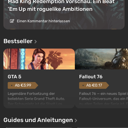
Mad King Redemption Vorschau. Ein Beat
’Em Up mit roguelike Ambitionen
Einen Kommentar hinterlassen
Bestseller
GTA 5
Fallout 76
Ab €3.99
Ab €0.17
Legendäre Fortsetzung der
Fallout 76 — ein neues Spiel
beliebten Serie Grand Theft Auto.
Fallout-Universum, das ein 
Der Schauplatz ist die Stadt Los
zu allen Teilen der Serie ist. 
Santos, die bereits in Grand Theft
Ereignisse beginnen im Vaul
Auto: San Andreas beliebt war. Zum
dem ersten unter den gebau
Guides und Anleitungen
ersten Mal erzählt das Spiel die
sollte laut den Plänen der Va
Geschichte von drei Charakteren:
Spezialisten das erste sein, 