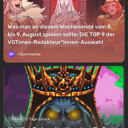
Artikel
1 Tag zurück
Was man an diesem Wochenende vom 8.
bis 9. August spielen sollte: DIE TOP 9 der
VGTimes-Redakteur*innen-Auswahl
1 Kommentar
Artikel
2 Tage zurück