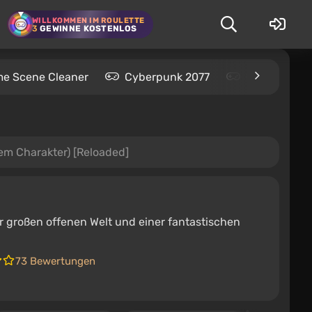
WILLKOMMEN IM ROULETTE
3
GEWINNE KOSTENLOS
me Scene Cleaner
Cyberpunk 2077
Kingdom Com
em Charakter) [Reloaded]
er großen offenen Welt und einer fantastischen
73 Bewertungen