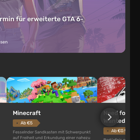
rmin für erweiterte GTA 6-
ssen
Need for Spe
Minecraft
Wanted (201
Ab €5
Ab €0.96
Fesselnder Sandkasten mit Schwerpunkt
auf Freiheit und Erkundung einer nahezu
Bedürfnis nach Ges