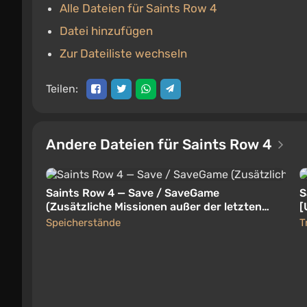
Alle Dateien für Saints Row 4
Datei hinzufügen
Zur Dateiliste wechseln
Teilen:
Andere Dateien für Saints Row 4
Saints Row 4 — Save / SaveGame
S
(Zusätzliche Missionen außer der letzten
[
Story abgeschlossen)
Speicherstände
T