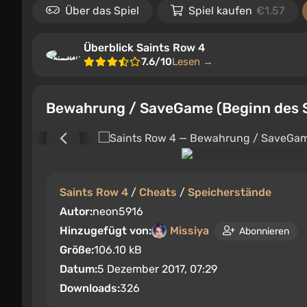
Über das Spiel
Spiel kaufen
€1.57
Überblick Saints Row 4
7.6/10
Lesen →
Bewahrung / SaveGame (Beginn des Sp
Saints Row 4
/
Cheats
/
Speicherstände
Autor:
neon5916
Hinzugefügt von:
Missiya
Abonnieren
Größe:
106.10 kB
Datum:
5 Dezember 2017, 07:29
Downloads:
326