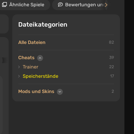
Ähnliche Spiele
Bewertungen und Rezensione
Dateikategorien
Alle Dateien
82
Cheats
39
Trainer
22
Speicherstände
17
Mods und Skins
2