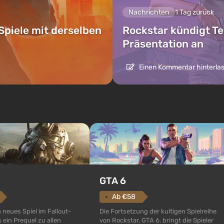
Nachrichten
1 Tag zurück
Spiele mit derselben
Rockstar kündigt Te
Präsentation an
Einen Kommentar hinterla
GTA 6
Ab €58
Die Fortsetzung der kultigen Spielreihe
n neues Spiel im Fallout-
von Rockstar, GTA 6, bringt die Spieler
 ein Prequel zu allen