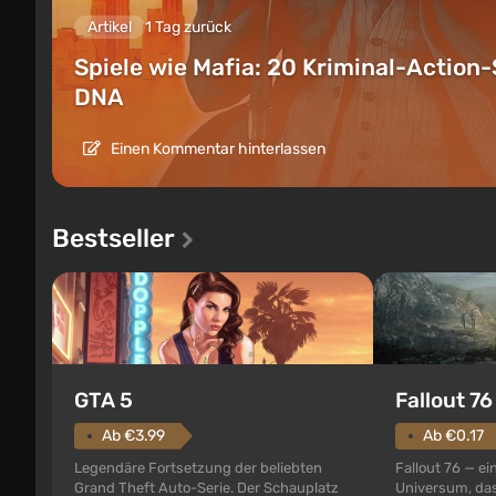
Artikel
1 Tag zurück
Spiele wie Mafia: 20 Kriminal-Action-
DNA
Einen Kommentar hinterlassen
Bestseller
GTA 5
Fallout 76
Ab €3.99
Ab €0.17
Legendäre Fortsetzung der beliebten
Fallout 76 — ei
Grand Theft Auto-Serie. Der Schauplatz
Universum, das