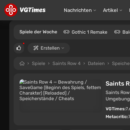
Nachrichten
Artikel
Spiele der Woche
Gothic 1 Remake
Bal
Erstellen
Spiele
Saints Row 4
Dateien
Speiche
Saints 
Saints Row 
Umgebung. D
VGTimes:
7.
Metacritic: