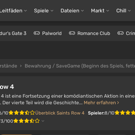
Leitfäden
Spiele
Dateien
Markt
Chill
dur's Gate 3
Palworld
Romance Club
Cri
rstände
Bewahrung / SaveGame (Beginn des Spiels, fett
Row 4
4 ist eine Fortsetzung einer komödiantischen Aktion in ein
er vierte Teil wird die Geschichte...
Mehr erfahren
6/10
Überblick Saints Row 4
Spieler:
8/10
73/100