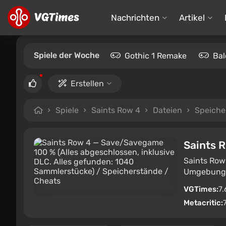
Nachrichten
Artikel
Spiele der Woche
Gothic 1 Remake
Bal
Erstellen
Spiele
Saints Row 4
Dateien
Speiche
Saints 
Saints Row 
Umgebung. D
VGTimes:
7.
Metacritic: