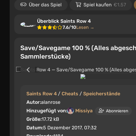
Über das Spiel
Spiel kaufen
€1.57
Überblick Saints Row 4
7.6/10
Lesen →
Save/Savegame 100 % (Alles abgeschl
Sammlerstücke)
Saints Row 4
/
Cheats
/
Speicherstände
Autor:
alanrose
Hinzugefügt von:
Missiya
Abonnieren
Größe:
17.72 kB
Datum:
5 Dezember 2017, 07:32