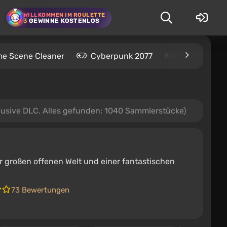
WILLKOMMEN IM ROULETTE
3
GEWINNE KOSTENLOS
me Scene Cleaner
Cyberpunk 2077
Kingdom Com
lusive DLC. Alles gefunden: 1040 Sammlerstücke)
er großen offenen Welt und einer fantastischen
73 Bewertungen