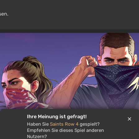
sen.
Ihre Meinung ist gefragt!
Haben Sie
Saints Row 4
gespielt?
Empfehlen Sie dieses Spiel anderen
weiterte GTA 6-Präsentation an
Nutzern?