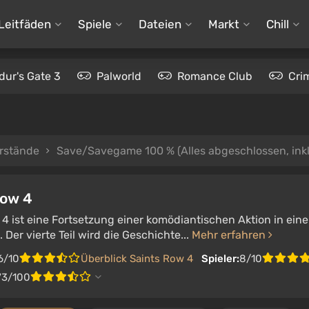
Leitfäden
Spiele
Dateien
Markt
Chill
dur's Gate 3
Palworld
Romance Club
Cri
rstände
Save/Savegame 100 % (Alles abgeschlossen, ink
Row 4
4 ist eine Fortsetzung einer komödiantischen Aktion in ein
er vierte Teil wird die Geschichte...
Mehr erfahren
6/10
Überblick Saints Row 4
Spieler:
8/10
73/100