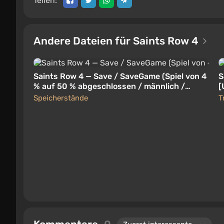
Teilen:
Andere Dateien für Saints Row 4
Saints Row 4 — Save / SaveGame (Spiel von 4
S
% auf 50 % abgeschlossen / männlich /
[
1.0.6.1) [zombijaic]
Speicherstände
T