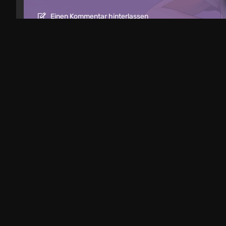
Einen Kommentar hinterlassen
Artikel
19 Stunden zurück
Mad King Redemption Vorschau. Ein B
roguelike Ambitionen