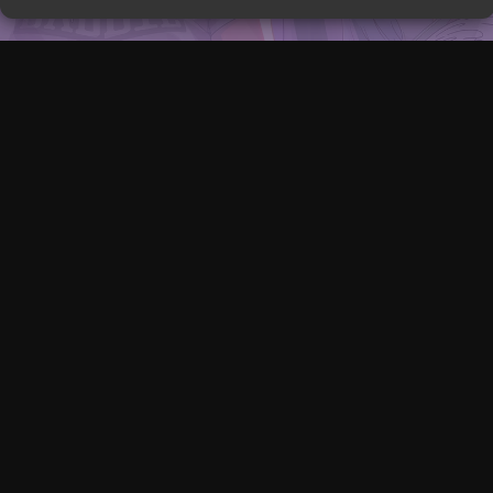
Artikel
20 Stunden zur
eat ’Em Up mit
Predator Helios 
kann alles