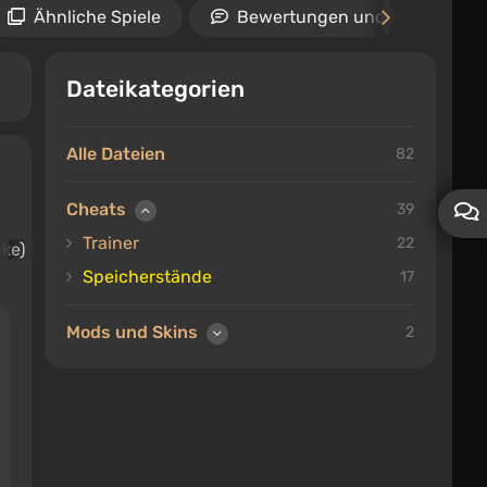
Ähnliche Spiele
Bewertungen und Rezensione
Dateikategorien
Alle Dateien
82
Cheats
39
Trainer
22
Speicherstände
17
Mods und Skins
2