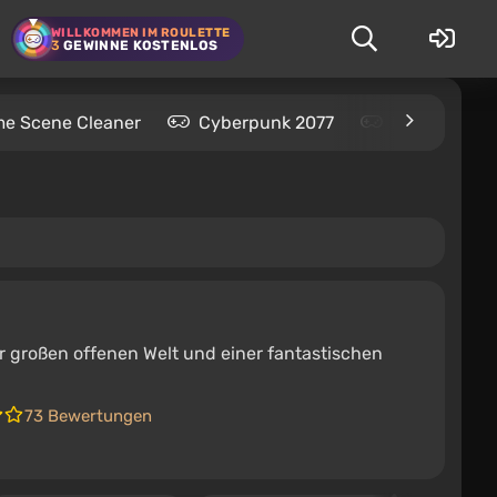
WILLKOMMEN IM ROULETTE
3
GEWINNE KOSTENLOS
me Scene Cleaner
Cyberpunk 2077
Kingdom Com
er großen offenen Welt und einer fantastischen
73 Bewertungen