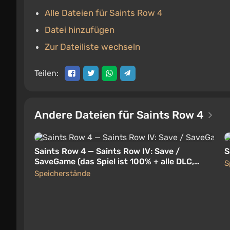
Alle Dateien für Saints Row 4
Datei hinzufügen
Zur Dateiliste wechseln
Teilen:
Andere Dateien für Saints Row 4
Saints Row 4 — Saints Row IV: Save /
S
SaveGame (das Spiel ist 100% + alle DLC,
S
eindeutiger Transport und einzigartige
Speicherstände
Waffen sind verfügbar)