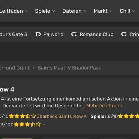
Leitfäden
Spiele
Dateien
Markt
Chill
dur's Gate 3
Palworld
Romance Club
Cri
on und Grafik
Saints Maat IV Shader Pask
Row 4
4 ist eine Fortsetzung einer komödiantischen Aktion in ein
er vierte Teil wird die Geschichte...
Mehr erfahren
6/10
Überblick Saints Row 4
Spieler:
8/10
73/100