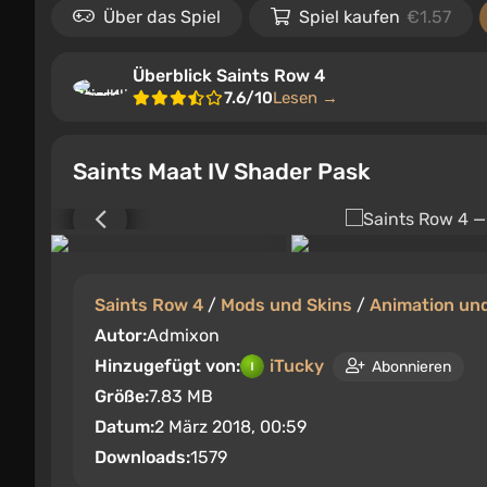
Über das Spiel
Spiel kaufen
€1.57
Überblick Saints Row 4
7.6/10
Lesen →
Saints Maat IV Shader Pask
Saints Row 4
/
Mods und Skins
/
Animation und
Autor:
Admixon
Hinzugefügt von:
iTucky
Abonnieren
Größe:
7.83 MB
Datum:
2 März 2018, 00:59
Downloads:
1579