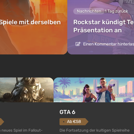
Nachrichten
1 Tag zurück
Spiele mit derselben
Rockstar kündigt Te
Präsentation an
Einen Kommentar hinterla
GTA 6
Ab €58
Die Fortsetzung der kultigen Spielreihe
n neues Spiel im Fallout-