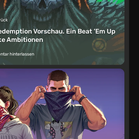
rück
edemption Vorschau. Ein Beat ’Em Up
ike Ambitionen
tar hinterlassen