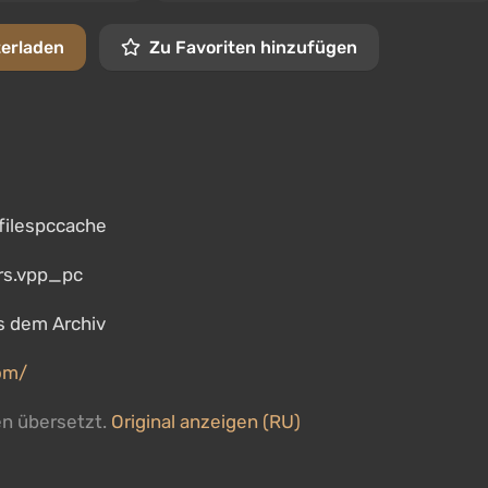
terladen
Zu Favoriten hinzufügen
kfilespccache
ers.vpp_pc
us dem Archiv
om/
en übersetzt.
Original anzeigen (RU)