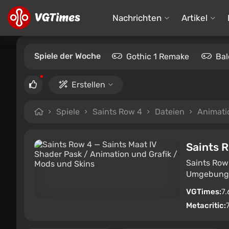
Nachrichten
Artikel
Spiele der Woche
Gothic 1 Remake
Bal
Erstellen
Spiele
Saints Row 4
Dateien
Animati
Saints 
Saints Row 
Umgebung. D
VGTimes:
7.
Metacritic: