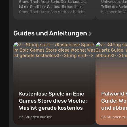
Grand Theft Auto-Serie. Der Schauplatz
Universum, das
ist die Stadt Los Santos, die bereits in
Teilen der Serie
Grand Theft Auto: San Andreas beliebt
beginnen im Va
war. Zum ersten Mal erzählt das Spiel die
den gebauten. E
Geschichte von gleich drei Charakteren:
der Vault-Tec-S
Michael, Trevor und Franklin, zwischen
das nach dem
Guides und Anleitungen
denen Sie jederzeit...
auf Amerika geö
Kostenlose Spiele im Epic
Palworld 
Games Store diese Woche:
Guide: Wo
Was ist gerade kostenlos
und abba
23 Stunden zurück
23 Stunden zu