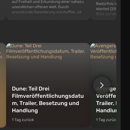
auf Freiheit und Erkundung einer nahezu
Bedürfnis nach Ges
unendlichen offenen Welt. Durch
Wanted (2012) - Ar
prozedurale Generierung erschaffen, ist
Blick auf die dritte
er gefüllt mit dreidimensionalen Blöcken,
diesem Teil der Seri
die recycelt und in Gegenstände,
riesige Stadt Fair
Werkzeuge, Waffen sowie Gebäude und
offen ist. Das Spiel
Mechanismen umgewandelt werden
zerstörter Objekte s
können...
bereit sind, die Verfo
Dune: Teil Drei
Avengers: D
Filmveröffentlichungsdatu
Veröffentli
m, Trailer, Besetzung und
Trailer, Bes
Handlung
Handlung
1 Tag zurück
1 Tag zurück