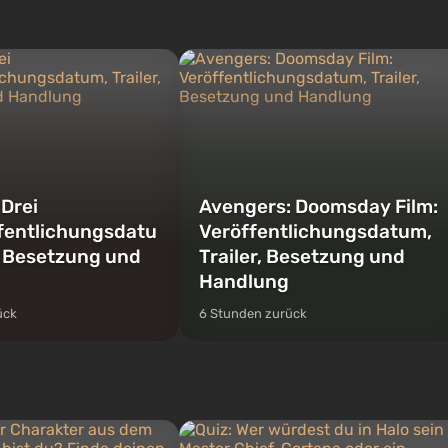
 gleich drei Charakteren:
Mafiafilme entfaltet. Im Mittelpunkt
r und Franklin, zwischen
stehen Lucia und Jason – ein Paar von
eit...
Kriminellen, das in erns...
 Drei
Avengers: Doomsday Film:
fentlichungsdatu
Veröffentlichungsdatum,
r, Besetzung und
Trailer, Besetzung und
Handlung
ück
6 Stunden zurück