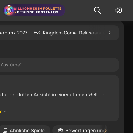
WILLKOMMEN IM ROULETTE
3
GEWINNE KOSTENLOS
erpunk 2077
Kingdom Come: Deliverance 2
S.T
n Kostüme"
t einer dritten Ansicht in einer offenen Welt. In
Ähnliche Spiele
Bewertungen und Rezension