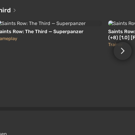
hird
aints Row: The Third — Superpanzer
Saints Row:
(+8) [1.0] [
ameplay
Trainer
sen.