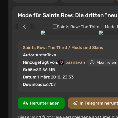
Mode für Saints Row: Die dritten "ne
Saints Row: The Third
/
Mods und Skins
Autor:
AntonToxa
Hinzugefügt von:
pasnavan
Abonnieren
Größe:
33.56 MB
Datum:
1 März 2018, 23:33
Downloads:
6707
Herunterladen
In Telegram herun
Dieser Mod fügt viele verschiedene Kostüme hin