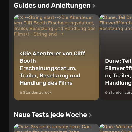
Geschichte von
der Vault-Tec-Spezialisten das erste sein,
Guides und Anleitungen
Michael, Trevo
das nach dem Abwurf von Atombomben
denen Sie jederz
auf Amerika geöffnet wird. De...
<
Die Abenteuer von Cliff
Booth
Dune: Teil
Erscheinungsdatum,
Filmveröf
Trailer, Besetzung und
m, Traile
Handlung des Films
Handlung
6 Stunden zurück
6 Stunden zur
Neue Tests jede Woche