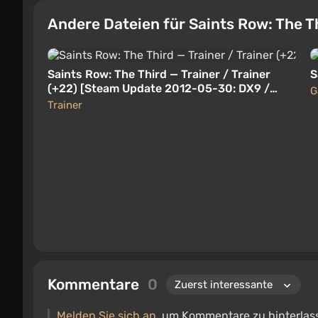
Andere Dateien für Saints Row: The T
Saints Row: The Third — Trainer / Trainer
S
(+22) [Steam Update 2012-05-30: DX9 /
G
DX11] [Lingon]
Trainer
Kommentare
0
Melden Sie sich an
, um Kommentare zu hinterlas