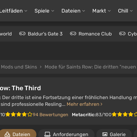
Leitfäden
Spiele
Dateien
Markt
Chill
world
Baldur's Gate 3
Romance Club
Cyb
Mods und Skins
Mode für Saints Row: Die dritten "neue
ow: The Third
 Der dritte ist eine Fortsetzung einer fröhlichen Handlung mi
 sind professionelle Resling...
Mehr erfahren
/10
94 Bewertungen
Metacritic:
83/100
Dateien
Anforderungen
Galerie