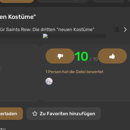
uen Kostüme"
10
/ 10
1 Person hat die Datei bewertet
terladen
Zu Favoriten hinzufügen
zu.