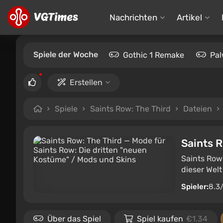
Nachrichten
Artikel
Spiele der Woche
Gothic 1 Remake
Pal
Erstellen
Spiele
Saints Row: The Third
Dateien
Saints R
Saints Row:
dieser Welt
Spieler:
8.3
Über das Spiel
Spiel kaufen
€1.34