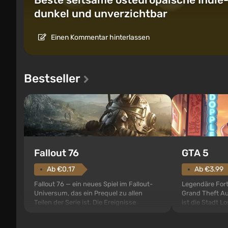
dunkel und unverzichtbar
Einen Kommentar hinterlassen
Bestseller
GTA 5
Fallout 76
Ab €3.99
Ab €0.17
Legendäre Fort
Fallout 76 — ein neues Spiel im Fallout-
Grand Theft Au
Universum, das ein Prequel zu allen
ist die Stadt Lo
Teilen der Serie ist. Die Ereignisse
Grand Theft Au
beginnen im Vault 76, dem ersten unter
war. Zum ersten
den gebauten. Es sollte laut den Plänen