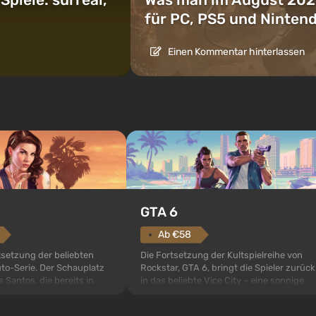
für PC, PS5 und Ninten
Einen Kommentar hinterlassen
GTA 6
Ab €58
setzung der beliebten
Die Fortsetzung der Kultspielreihe von
to-Serie. Der Schauplatz
Rockstar, GTA 6, bringt die Spieler zurück
s Santos, die bereits in
in das beliebte Vice City – eine sonnige
to: San Andreas beliebt
Metropole am Ozean, wo sich ein echtes
 Mal erzählt das Spiel die
Action-Abenteuer im Geiste der besten