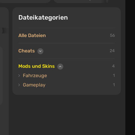
Dateikategorien
Alle Dateien
56
Cheats
24
Mods und Skins
4
Fahrzeuge
1
Gameplay
1