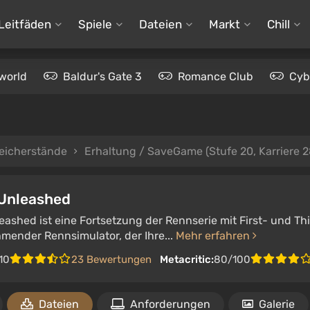
Leitfäden
Spiele
Dateien
Markt
Chill
world
Baldur's Gate 3
Romance Club
Cyb
eicherstände
Erhaltung / SaveGame (Stufe 20, Karriere 28%
 Unleashed
leashed ist eine Fortsetzung der Rennserie mit First- und Th
mender Rennsimulator, der Ihre...
Mehr erfahren
10
23 Bewertungen
Metacritic:
80/100
Dateien
Anforderungen
Galerie