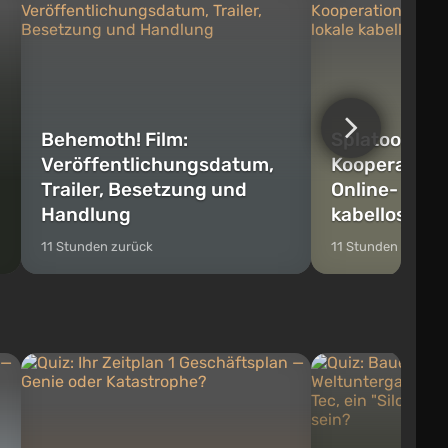
Behemoth! Film:
Splatoon Rai
Veröffentlichungsdatum,
Kooperations
Trailer, Besetzung und
Online- und 
Handlung
kabellose Sp
11 Stunden zurück
11 Stunden zurück