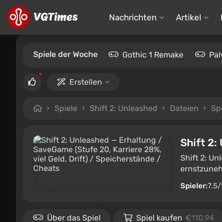
Nachrichten
Artikel
Spiele der Woche
Gothic 1 Remake
Pal
Erstellen
Spiele
Shift 2: Unleashed
Dateien
Sp
Shift 2:
Shift 2: Un
ernstzuneh
Spieler:
7.5/
Über das Spiel
Spiel kaufen
€110.94