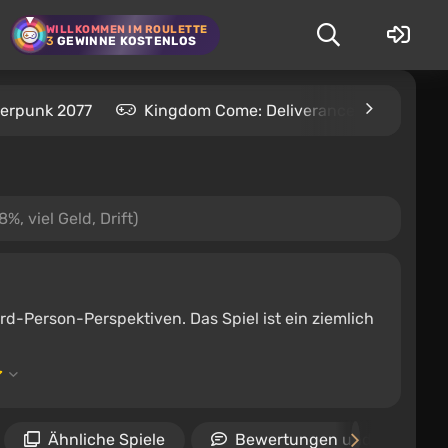
WILLKOMMEN IM ROULETTE
3
GEWINNE KOSTENLOS
erpunk 2077
Kingdom Come: Deliverance 2
S.T
, viel Geld, Drift)
ird-Person-Perspektiven. Das Spiel ist ein ziemlich
Ähnliche Spiele
Bewertungen und Rezensio