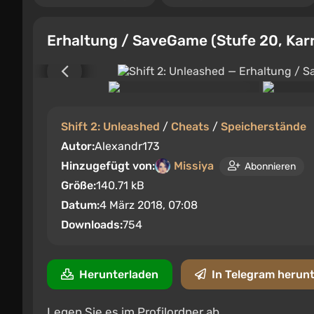
Erhaltung / SaveGame (Stufe 20, Karri
Shift 2: Unleashed
/
Cheats
/
Speicherstände
Autor:
Alexandr173
Hinzugefügt von:
Missiya
Abonnieren
Größe:
140.71 kB
Datum:
4 März 2018, 07:08
Downloads:
754
Herunterladen
In Telegram herun
Legen Sie es im Profilordner ab.