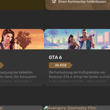
Einen Kommentar hinterlassen
GTA 6
Ab €58
setzung der beliebten
Die Fortsetzung der Kultspielreihe von
to-Serie. Der Schauplatz
Rockstar, GTA 6, bringt die Spieler zurück
s Santos, die bereits in
in das beliebte Vice City – eine sonnige
to: San Andreas beliebt
Metropole am Ozean, wo sich ein echtes
 Mal erzählt das Spiel die
Action-Abenteuer im Geiste der besten
 gleich drei Charakteren:
Mafiafilme entfaltet. Im Mittelpunkt
r und Franklin, zwischen
stehen Lucia und Jason – ein Paar von
eit...
Kriminellen, das in erns...