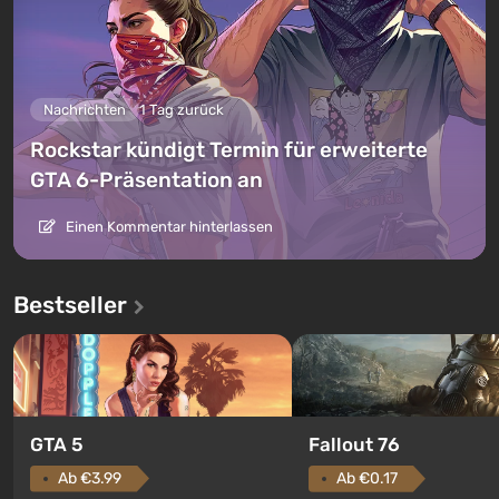
Nachrichten
1 Tag zurück
Rockstar kündigt Termin für erweiterte
GTA 6-Präsentation an
Einen Kommentar hinterlassen
Bestseller
GTA 5
Fallout 76
Ab €3.99
Ab €0.17