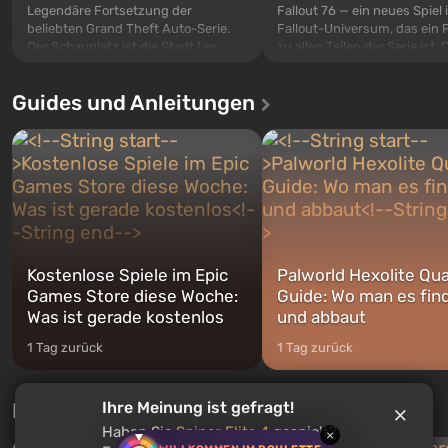
Legendäre Fortsetzung der
Fallout 76 — ein neues Spiel
beliebten Grand Theft Auto-Serie.
Fallout-Universum, das ein 
Der Schauplatz ist die Stadt Los
zu allen Teilen der Serie ist. 
Santos, die bereits in Grand Theft
Ereignisse beginnen im Vaul
Auto: San Andreas beliebt war. Zum
dem ersten unter den gebau
Guides und Anleitungen
ersten Mal erzählt das Spiel die
sollte laut den Plänen der Va
Geschichte von gleich drei
Spezialisten das erste sein, 
Charakteren: Michael, Trevor und
nach dem Abwurf von Ato
Franklin, zwischen denen Sie
auf Amerika geöffnet wird. De
jederzeit...
Kostenlose Spiele im Epic
Palworld Hexolite Qua
Games Store diese Woche:
Guide: Wo man es fin
Was ist gerade kostenlos
und abbaut
1 Tag zurück
1 Tag zurück
Neue Tests jede Woche
Ihre Meinung ist gefragt!
Haben Sie
Sniper Elite 4
gespielt?
×