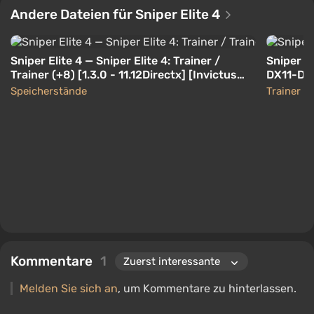
Andere Dateien für Sniper Elite 4
Sniper Elite 4 — Sniper Elite 4: Trainer /
Sniper El
Trainer (+8) [1.3.0 - 11.12Directx] [Invictus
DX11-DX1
Orcus / Hog]
Speicherstände
Trainer
Kommentare
1
Melden Sie sich an
, um Kommentare zu hinterlassen.