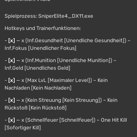
Spielprozess: SniperElite4_DX11.exe
Hotkeys und Trainerfunktionen:
-
[х]
— х (Inf.Gesundheit [Unendliche Gesundheit]) ~
Inf.Fokus [Unendlicher Fokus]
-
[х]
— х (Inf.Munition [Unendliche Munition]) ~
Inf.Geld [Unendliches Geld]
-
[х]
— х (Max LvL [Maximaler Level]) ~ Kein
Nachladen [Kein Nachladen]
-
[х]
— х (Kein Streuung [Kein Streuung]) ~ Kein
Rückstoß [Kein Rückstoß]
-
[х]
— х (Schnellfeuer [Schnellfeuer]) ~ One Hit Kill
[Sofortiger Kill]