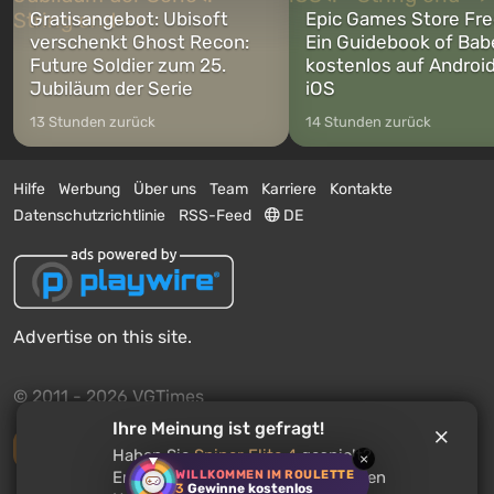
Gratisangebot: Ubisoft
Epic Games Store Fre
verschenkt Ghost Recon:
Ein Guidebook of Bab
Future Soldier zum 25.
kostenlos auf Androi
Jubiläum der Serie
iOS
13 Stunden zurück
14 Stunden zurück
Hilfe
Werbung
Über uns
Team
Karriere
Kontakte
Datenschutzrichtlinie
RSS-Feed
DE
Advertise on this site.
© 2011 - 2026 VGTimes
Ihre Meinung ist gefragt!
Vollständige Version
Haben Sie
Sniper Elite 4
gespielt?
×
WILLKOMMEN IM ROULETTE
Empfehlen Sie dieses Spiel anderen
3
Gewinne kostenlos