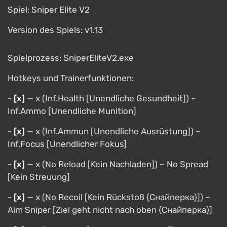
Spiel: Sniper Elite V2
Version des Spiels: v1.13
Spielprozess: SniperEliteV2.exe
Hotkeys und Trainerfunktionen:
-
[х]
— х (Inf.Health [Unendliche Gesundheit]) ~
Inf.Ammo [Unendliche Munition]
-
[х]
— х (Inf.Ammun [Unendliche Ausrüstung]) ~
Inf.Focus [Unendlicher Fokus]
-
[х]
— х (No Reload [Kein Nachladen]) ~ No Spread
[Kein Streuung]
-
[х]
— х (No Recoil [Kein Rückstoß {Снайперка}]) ~
Aim Sniper [Ziel geht nicht nach oben {Cнайперка}]