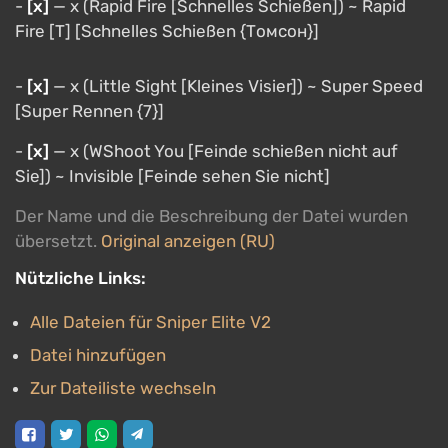
-
[х]
— х (Rapid Fire [Schnelles Schießen]) ~ Rapid
Fire [T] [Schnelles Schießen {Томсон}]
-
[х]
— х (Little Sight [Kleines Visier]) ~ Super Speed
[Super Rennen {7}]
-
[х]
— х (WShoot You [Feinde schießen nicht auf
Sie]) ~ Invisible [Feinde sehen Sie nicht]
Der Name und die Beschreibung der Datei wurden
übersetzt.
Original anzeigen (RU)
Nützliche Links:
Alle Dateien für Sniper Elite V2
Datei hinzufügen
Zur Dateiliste wechseln