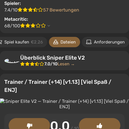
Spieler:
7.4/10
57 Bewertungen
Metacritic:
68/100
Spiel kaufen
€2.26
Dateien
Anforderungen
Überblick Sniper Elite V2
7.0/10
Lesen →
Trainer / Trainer (+14) [v1.13] [Viel Spaß /
ENJ]
0.0
/ 10