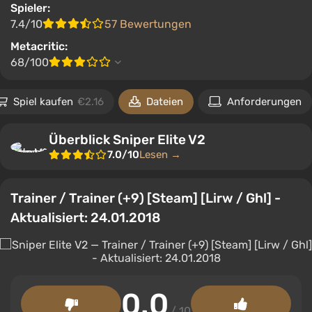
Spieler:
7.4/10
57 Bewertungen
Metacritic:
68/100
Spiel kaufen
€2.16
Dateien
Anforderungen
Überblick Sniper Elite V2
7.0/10
Lesen →
Trainer / Trainer (+9) [Steam] [Lirw / Ghl] -
Aktualisiert: 24.01.2018
0.0
/ 10