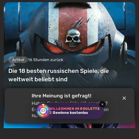
Artikel
16 Stunden zurück
Die 18 besten russischen Spiele, die
weltweit beliebt sind
Einen Kommentar hinterlassen
Ihre Meinung ist gefragt!
Haben Sie
Sniper Elite V2
gespielt?
×
WILLKOMMEN IM ROULETTE
Empfehlen Sie dieses Spiel anderen
3
Gewinne kostenlos
Nutzern?