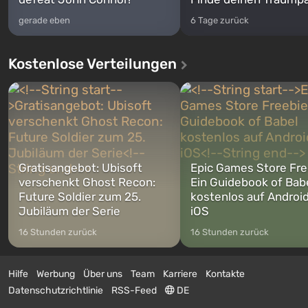
gerade eben
6 Tage zurück
Kostenlose Verteilungen
Gratisangebot: Ubisoft
Epic Games Store Fre
verschenkt Ghost Recon:
Ein Guidebook of Bab
Future Soldier zum 25.
kostenlos auf Androi
Jubiläum der Serie
iOS
16 Stunden zurück
16 Stunden zurück
Hilfe
Werbung
Über uns
Team
Karriere
Kontakte
Datenschutzrichtlinie
RSS-Feed
DE