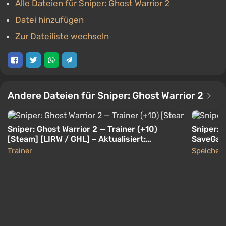
Alle Dateien für Sniper: Ghost Warrior 2
Datei hinzufügen
Zur Dateiliste wechseln
Andere Dateien für Sniper: Ghost Warrior 2
Sniper: Ghost Warrior 2 — Trainer (+10)
Sniper: 
[Steam] [LIRW / GHL] – Aktualisiert:
SaveGame
23.07.2018
Schwer)
Trainer
Speicher