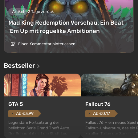
Artikel
2 Tage zurück
Mad King Redemption Vorschau. Ein Beat
’Em Up mit roguelike Ambitionen
Einen Kommentar hinterlassen
Bestseller
GTA 5
Fallout 76
Ab €3.99
Ab €0.17
Legendäre Fortsetzung der
Fallout 76 — ein neues Spiel
beliebten Serie Grand Theft Auto.
Fallout-Universum, das ein 
Der Schauplatz ist die Stadt Los
zu allen Teilen der Serie ist. 