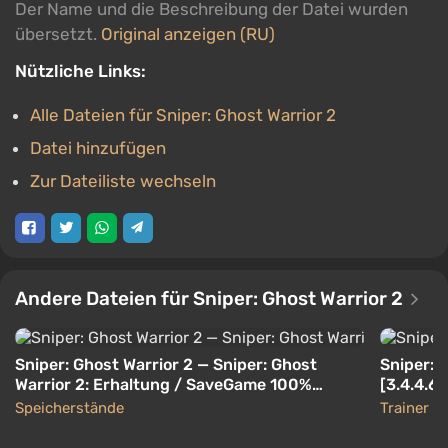
Der Name und die Beschreibung der Datei wurden
übersetzt.
Original anzeigen (RU)
Nützliche Links:
Alle Dateien für Sniper: Ghost Warrior 2
Datei hinzufügen
Zur Dateiliste wechseln
Andere Dateien für Sniper: Ghost Warrior 2
Sniper: Ghost Warrior 2 — Sniper: Ghost
Sniper: G
Warrior 2: Erhaltung / SaveGame 100%
[3.4.4.6
(Kampagne und DLC wurden für maximale
Speicherstände
Trainer
Schwierigkeiten gemacht, alle Geheimnisse
werden gesammelt) [PerfectFloyd]