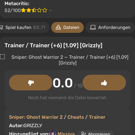
Metacritic:
52/100
Spiel kaufen
€0.71
Dateien
Anforderungen
Trainer / Trainer (+6) [1.09] [Grizzly]
0.0
/ 10
Noch hat niemand die Datei bewertet.
Sniper: Ghost Warrior 2
/
Cheats
/
Trainer
Autor:
GRIZZLY
Hinzugefügt von:
Missiya
Abonnieren