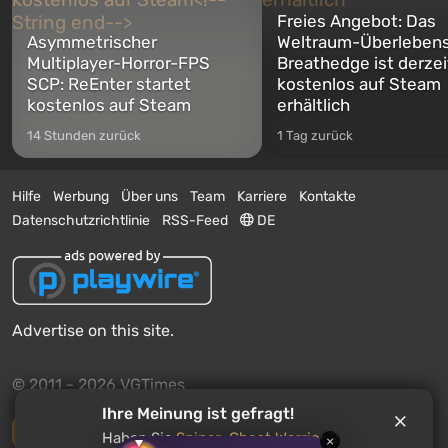
Freies Angebot: Das
Asymmetrischer
Weltraum-Überlebens
Multiplayer-Horror-FPS
Breathedge ist derzei
SCP: ReEnter startet
kostenlos auf Steam
kostenlos auf Steam
erhältlich
14 Stunden zurück
1 Tag zurück
Hilfe
Werbung
Über uns
Team
Karriere
Kontakte
Datenschutzrichtlinie
RSS-Feed
DE
Advertise on this site.
© 2011 - 2026 VGTimes
Ihre Meinung ist gefragt!
Vollständige Version
Haben Sie
Sniper: Ghost Warrior 2
×