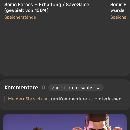
Sonic Forces — Erhaltung / SaveGame
Sonic Fo
(gespielt von 100%)
wurde üb
von S + S
Speicherstände
Speicher
Kommentare
0
Melden Sie sich an
, um Kommentare zu hinterlassen.