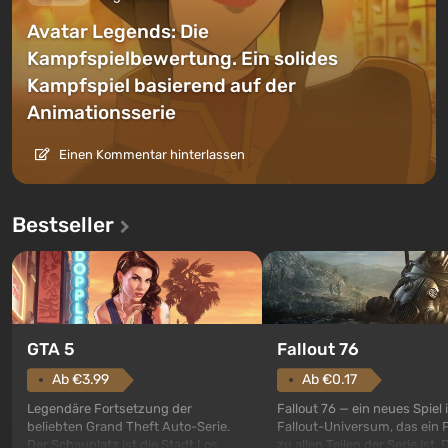
Avatar Legends: Die
Kampfspielbewertung. Ein solides
Kampfspiel basierend auf der
Animationsserie
Einen Kommentar hinterlassen
Bestseller
GTA 5
Fallout 76
Ab €3.99
Ab €0.17
Legendäre Fortsetzung der
Fallout 76 — ein neues Spiel
beliebten Grand Theft Auto-Serie.
Fallout-Universum, das ein 
Der Schauplatz ist die Stadt Los
zu allen Teilen der Serie ist. 