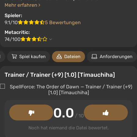
Mehr erfahren
Spieler:
9.1/10
5 Bewertungen
Metacritic:
74/100
l
Spiel kaufen
Dateien
Anforderungen
Trainer / Trainer (+9) [1.0] [Timauchiha]
0.0
/ 10
Noch hat niemand die Datei bewertet.