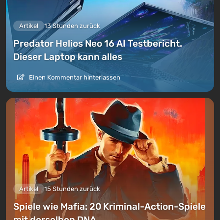
Artikel
13 Stunden zurück
Predator Helios Neo 16 AI Testbericht.
Dieser Laptop kann alles
Einen Kommentar hinterlassen
Artikel
15 Stunden zurück
Spiele wie Mafia: 20 Kriminal-Action-Spiele
mit derselben DNA