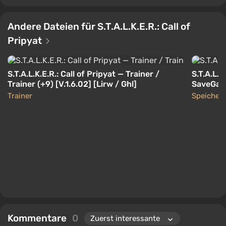
Andere Dateien für S.T.A.L.K.E.R.: Call of
Pripyat
S.T.A.L.K.E.R.: Call of Pripyat — Trainer /
S.T.A.L.K
Trainer (+9) [V.1.6.02] [Lirw / Ghl]
SaveGam
01.02.20
Trainer
Speicher
Kommentare
0