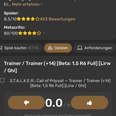
Er...
Mehr erfahren
Spieler:
8.3/10
453 Bewertungen
Metacritic:
80/100
Spiel kaufen
€7.98
Dateien
Anforderungen
Trainer / Trainer (+14) [Beta: 1,5 R6 Full] [Lirw
/ Ghl]
0.0
/ 10
Noch hat niemand die Datei bewertet.