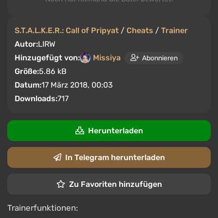
S.T.A.L.K.E.R.: Call of Pripyat
/
Cheats
/
Trainer
Autor:
LIRW
Hinzugefügt von:
Missiya
Abonnieren
Größe:
5.86 kB
Datum:
17 März 2018, 00:03
Downloads:
717
Herunterladen
In Telegram herunterladen
Zu Favoriten hinzufügen
Trainerfunktionen: