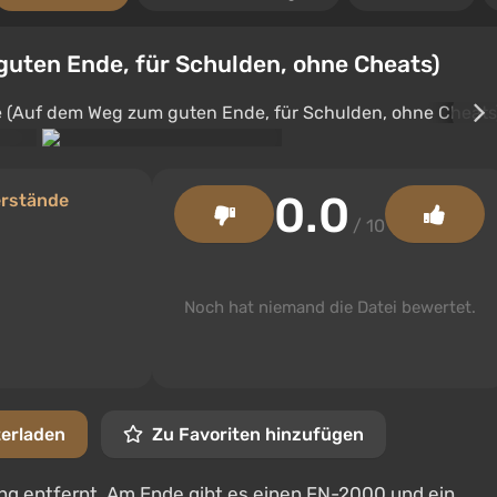
uten Ende, für Schulden, ohne Cheats)
0.0
erstände
/ 10
Noch hat niemand die Datei bewertet.
terladen
Zu Favoriten hinzufügen
ng entfernt. Am Ende gibt es einen FN-2000 und ein