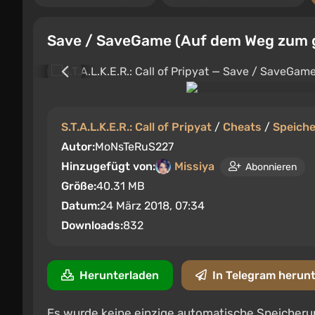
Save / SaveGame (Auf dem Weg zum g
S.T.A.L.K.E.R.: Call of Pripyat
/
Cheats
/
Speich
Autor:
MoNsTeRuS227
Hinzugefügt von:
Missiya
Abonnieren
Größe:
40.31 MB
Datum:
24 März 2018, 07:34
Downloads:
832
Herunterladen
In Telegram herun
Es wurde keine einzige automatische Speicheru