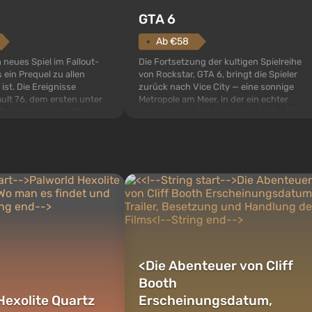
GTA 6
Ab €58
Die Fortsetzung der kultigen Spielreihe
n neues Spiel im Fallout-
von Rockstar, GTA 6, bringt die Spieler
 ein Prequel zu allen
zurück nach Vice City — eine sonnige
 ist. Die Ereignisse
Metropole am Meer, in der ein echter
ult 76, dem ersten unter
Actionfilm im Stil der besten Mafia-Filme
s sollte laut den Plänen
spielt. Im Mittelpunkt stehen Lucia und
pezialisten das erste sein,
Jason — ein Verbrecherpaar, das in
 Abwurf von Atombomben
ernsthafte Schwierigkeiten g...
ffnet wird. De...
<
Die Abenteuer von Cliff
Booth
Hexolite Quartz
Erscheinungsdatum,