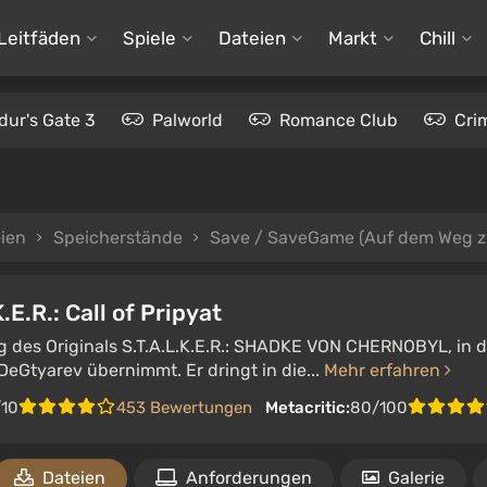
Leitfäden
Spiele
Dateien
Markt
Chill
dur's Gate 3
Palworld
Romance Club
Cri
ien
Speicherstände
Save / SaveGame (Auf dem Weg zu
.E.R.: Call of Pripyat
g des Originals S.T.A.L.K.E.R.: SHADKE VON CHERNOBYL, in d
DeGtyarev übernimmt. Er dringt in die...
Mehr erfahren
/10
453 Bewertungen
Metacritic:
80/100
Dateien
Anforderungen
Galerie