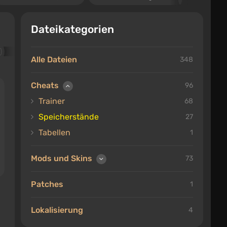
Dateikategorien
Alle Dateien
348
Cheats
96
Trainer
68
Speicherstände
27
Tabellen
1
Mods und Skins
73
Patches
1
Lokalisierung
4