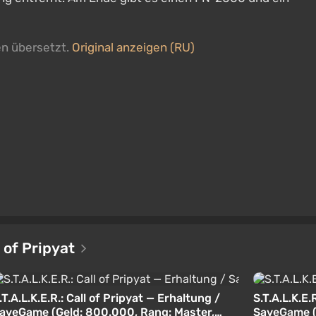
en übersetzt.
Original anzeigen (RU)
l of Pripyat
.T.A.L.K.E.R.: Call of Pripyat — Erhaltung /
S.T.A.L.K.E.
aveGame (Geld: 800.000, Rang: Master,
SaveGame (D