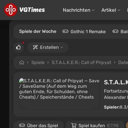
Nachrichten
Artikel
Spiele der Woche
Gothic 1 Remake
Bal
Erstellen
Spiele
S.T.A.L.K.E.R.: Call of Pripyat
Date
S.T.A.L.K
Fortsetzun
Alexander 
Spieler:
8.3
Über das Spiel
Spiel kaufen
€7.98