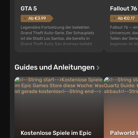
GTA 5
Fallout 76
Ab €3.99
Ab €0.17
Legendäre Fortsetzung der beliebten
Fallout 76 — ei
Grand Theft Auto-Serie. Der Schauplatz
Universum, das
ist die Stadt Los Santos, die bereits in
Teilen der Serie
Grand Theft Auto: San Andreas beliebt
beginnen im Va
war. Zum ersten Mal erzählt das Spiel die
den gebauten. E
Geschichte von gleich drei Charakteren:
der Vault-Tec-S
Michael, Trevor und Franklin, zwischen
das nach dem
Guides und Anleitungen
denen Sie jederzeit...
auf Amerika geö
Kostenlose Spiele im Epic
Palworld 