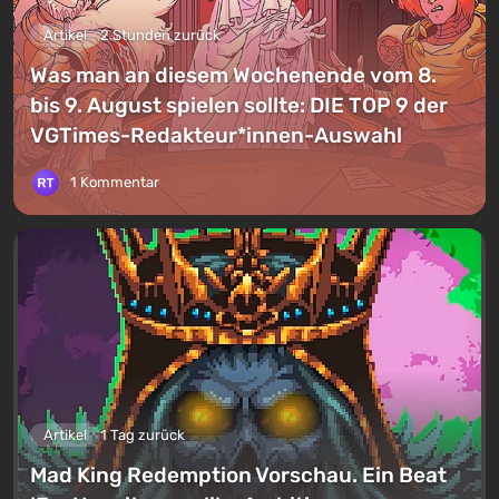
Artikel
2 Stunden zurück
Was man an diesem Wochenende vom 8.
bis 9. August spielen sollte: DIE TOP 9 der
VGTimes-Redakteur*innen-Auswahl
1 Kommentar
Artikel
1 Tag zurück
Mad King Redemption Vorschau. Ein Beat