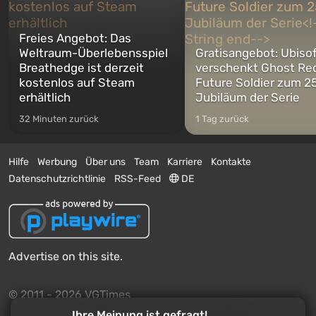
Freies Angebot: Das
Weltraum-Überlebensspiel
Gratisangebot: Ubiso
Breathedge ist derzeit
verschenkt Ghost Re
kostenlos auf Steam
Future Soldier zum 25
erhältlich
Jubiläum der Serie
32 Minuten zurück
1 Tag zurück
Hilfe
Werbung
Über uns
Team
Karriere
Kontakte
Datenschutzrichtlinie
RSS-Feed
DE
Advertise on this site.
© 2011 - 2026 VGTimes
Ihre Meinung ist gefragt!