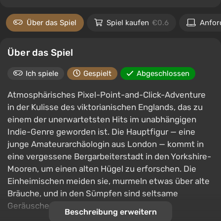
Über das Spiel
Spiel kaufen
€0.6
Anfor
Über das Spiel
Ich spiele
Gespielt
Abgeschlossen
Atmosphärisches Pixel-Point-and-Click-Adventure
in der Kulisse des viktorianischen Englands, das zu
einem der unerwartetsten Hits im unabhängigen
Indie-Genre geworden ist. Die Hauptfigur — eine
junge Amateurarchäologin aus London — kommt in
eine vergessene Bergarbeiterstadt in den Yorkshire-
Mooren, um einen alten Hügel zu erforschen. Die
Einheimischen meiden sie, murmeln etwas über alte
Bräuche, und in den Sümpfen sind seltsame
Geräusche zu hören.
Beschreibung erweitern