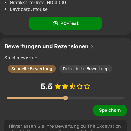
Grafikkarte: Intel HD 4000
ggsel
4.2
457 Bewertungen
Keyboard, mouse
Unterstützung bei VGTimes
The Excavation of Hob's Barrow Ключ
PC-Test
€0.67
ggsel
4.2
457 Bewertungen
Unterstützung bei VGTimes
Bewertungen und Rezensionen
Spiel bewerten
Schnelle Bewertung
Detaillierte Bewertung
5.5
Speichern