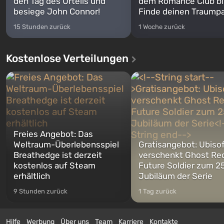
den Tag des Urteils und
dem Romance Club bi
besiege John Connor!
Finde deinen Traumpa
15 Stunden zurück
1 Woche zurück
Kostenlose Verteilungen
Freies Angebot: Das
Weltraum-Überlebensspiel
Gratisangebot: Ubiso
Breathedge ist derzeit
verschenkt Ghost Re
kostenlos auf Steam
Future Soldier zum 25
erhältlich
Jubiläum der Serie
9 Stunden zurück
1 Tag zurück
Hilfe
Werbung
Über uns
Team
Karriere
Kontakte