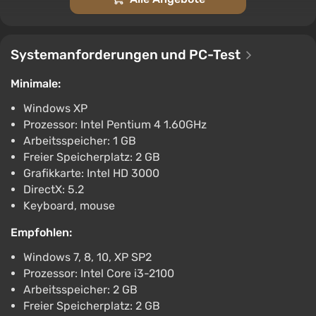
The Excavation of Hobs Barrow (PC) [North
America] [Standard]
Systemanforderungen und PC-Test
€4
-15% mit dem Promocode happysale
Minimale:
Boosted
Windows XP
PC
Prozessor: Intel Pentium 4 1.60GHz
Difmark
3.4
87 Bewertungen
Promo-Codes
Arbeitsspeicher: 1 GB
The Excavation of Hob's Barrow | Steam Key |
Freier Speicherplatz: 2 GB
GLOBAL | Auto delivery 24/7
Grafikkarte: Intel HD 3000
DirectX: 5.2
€0.6
€1
-3%
Keyboard, mouse
PC
ggsel
4.2
457 Bewertungen
Empfohlen:
Unterstützung bei VGTimes
Windows 7, 8, 10, XP SP2
The Excavation of Hob's Barrow (Steam Key)
Prozessor: Intel Core i3-2100
RU-CIS-WORLDWIDE + GIFT
Arbeitsspeicher: 2 GB
€0.61
€1
-3%
Freier Speicherplatz: 2 GB
PC