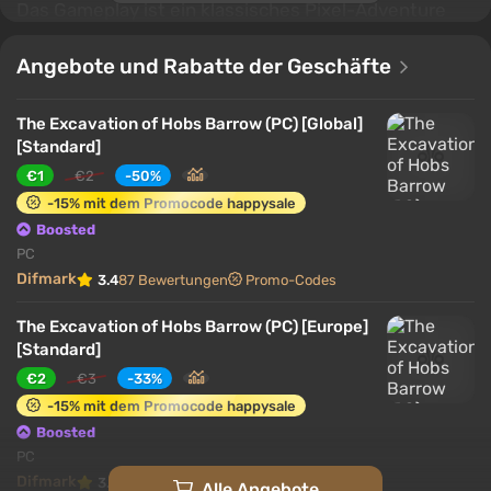
Das Gameplay ist ein klassisches Pixel-Adventure
mit detaillierten Dialogen, Inventar-Rätseln und
einem langsamen, ansteigenden Suspense im Geiste
Angebote und Rabatte der Geschäfte
der britischen Folklore-Gotik. Im Spiel gibt es keine
Monster und Schreckmomente — die hauptsächliche
The Excavation of Hobs Barrow (PC) [Global]
Bedrohung schwebt in der Luft des Dorfes, in seinen
[Standard]
Ritualen und unausgesprochenen Geheimnissen.
€1
€2
-50%
-15% mit dem Promocode happysale
Boosted
PC
Difmark
3.4
87 Bewertungen
Promo-Codes
The Excavation of Hobs Barrow (PC) [Europe]
[Standard]
€2
€3
-33%
-15% mit dem Promocode happysale
Boosted
PC
Difmark
3.4
87 Bewertungen
Promo-Codes
Alle Angebote