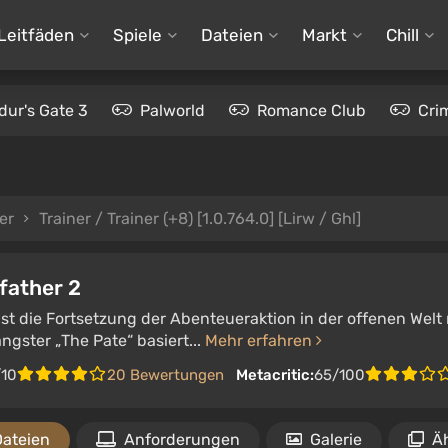
Leitfäden
Spiele
Dateien
Markt
Chill
dur's Gate 3
Palworld
Romance Club
Cri
er
Trainer / Trainer (+8) [1.0.764.0] [Lirw / Ghl]
father 2
ist die Fortsetzung der Abenteueraktion in der offenen Welt 
ngster „The Pate“ basiert...
Mehr erfahren
/10
20 Bewertungen
Metacritic:
65/100
Dateien
Anforderungen
Galerie
Äh