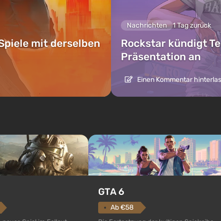
Nachrichten
1 Tag zurück
Spiele mit derselben
Rockstar kündigt Te
Präsentation an
Einen Kommentar hinterla
GTA 6
Ab €58