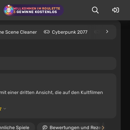
WILLKOMMEN IM ROULETTE
3
GEWINNE KOSTENLOS
me Scene Cleaner
Cyberpunk 2077
Kingdom Com
mit einer dritten Ansicht, die auf den Kultfilmen
nliche Spiele
Bewertungen und Rezensionen