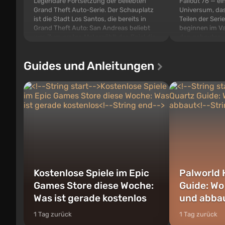
Legendäre Fortsetzung der beliebten
Fallout 76 — ei
Grand Theft Auto-Serie. Der Schauplatz
Universum, das
ist die Stadt Los Santos, die bereits in
Teilen der Serie
Grand Theft Auto: San Andreas beliebt
beginnen im Va
war. Zum ersten Mal erzählt das Spiel die
den gebauten. E
Geschichte von gleich drei Charakteren:
der Vault-Tec-S
Michael, Trevor und Franklin, zwischen
das nach dem
Guides und Anleitungen
denen Sie jederzeit...
auf Amerika geö
Kostenlose Spiele im Epic
Palworld 
Games Store diese Woche:
Guide: Wo
Was ist gerade kostenlos
und abba
1 Tag zurück
1 Tag zurück