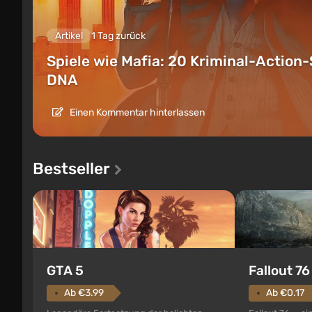
Artikel
1 Tag zurück
Spiele wie Mafia: 20 Kriminal-Action-
DNA
Einen Kommentar hinterlassen
Bestseller
GTA 5
Fallout 76
Ab €3.99
Ab €0.17