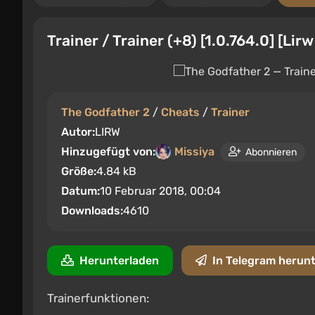
Trainer / Trainer (+8) [1.0.764.0] [Lirw
The Godfather 2
/
Cheats
/
Trainer
Autor:
LIRW
Hinzugefügt von:
Missiya
Abonnieren
Größe:
4.84 kB
Datum:
10 Februar 2018, 00:04
Downloads:
4610
Herunterladen
In Telegram herun
Trainerfunktionen: