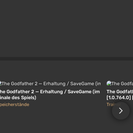
he Godfather 2 — Erhaltung / SaveGame (im
The Godfath
inale des Spiels)
[1.0.764.0]
peicherstände
Trainer