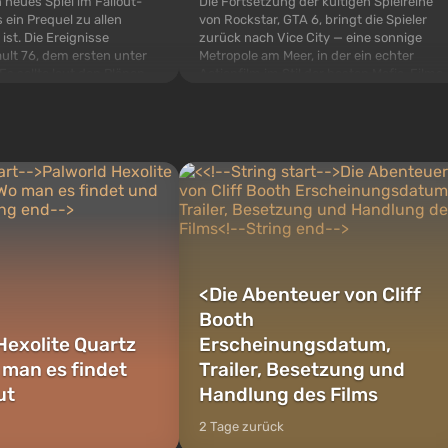
Die Fortsetzung der kultigen Spielreihe
n neues Spiel im Fallout-
von Rockstar, GTA 6, bringt die Spieler
 ein Prequel zu allen
zurück nach Vice City — eine sonnige
 ist. Die Ereignisse
Metropole am Meer, in der ein echter
ult 76, dem ersten unter
Actionfilm im Stil der besten Mafia-Filme
s sollte laut den Plänen
spielt. Im Mittelpunkt stehen Lucia und
pezialisten das erste sein,
Jason — ein Verbrecherpaar, das in
 Abwurf von Atombomben
ernsthafte Schwierigkeiten g...
ffnet wird. De...
<
Die Abenteuer von Cliff
Booth
Hexolite Quartz
Erscheinungsdatum,
 man es findet
Trailer, Besetzung und
ut
Handlung des Films
2 Tage zurück