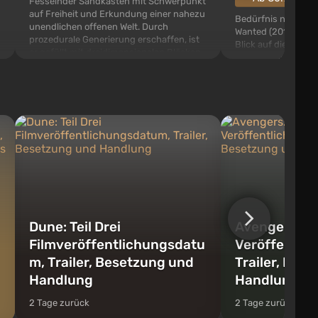
Fesselnder Sandkasten mit Schwerpunkt
auf Freiheit und Erkundung einer nahezu
Bedürfnis nach Ges
unendlichen offenen Welt. Durch
Wanted (2012) - Ar
prozedurale Generierung erschaffen, ist
Blick auf die dritte
er gefüllt mit dreidimensionalen Blöcken,
diesem Teil der Seri
die recycelt und in Gegenstände,
riesige Stadt Fair
Werkzeuge, Waffen sowie Gebäude und
offen ist. Das Spiel
Mechanismen umgewandelt werden
zerstörter Objekte s
können...
bereit sind, die Verfo
Dune: Teil Drei
Avengers: D
Filmveröffentlichungsdatu
Veröffentli
m, Trailer, Besetzung und
Trailer, Bes
Handlung
Handlung
2 Tage zurück
2 Tage zurück