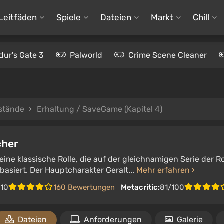
Leitfäden
Spiele
Dateien
Markt
Chill
dur's Gate 3
Palworld
Crime Scene Cleaner
stände
Erhaltung / SaveGame (Kapitel 4)
cher
 eine klassische Rolle, die auf der gleichnamigen Serie der 
asiert. Der Hauptcharakter Geralt...
Mehr erfahren
/10
160 Bewertungen
Metacritic:
81/100
Dateien
Anforderungen
Galerie