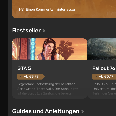
Einen Kommentar hinterlassen
Bestseller
GTA 5
Fallout 76
Ab €3.99
Ab €0.17
Legendäre Fortsetzung der beliebten
Fallout 76 — ei
Serie Grand Theft Auto. Der Schauplatz
Universum, das
ist die Stadt Los Santos, die bereits in
Teilen der Serie
Grand Theft Auto: San Andreas beliebt
beginnen im Va
war. Zum ersten Mal erzählt das Spiel die
den gebauten. E
Geschichte von drei Charakteren:
der Vault-Tec-S
Guides und Anleitungen
Michael, Trevor und Franklin, zwischen
das nach dem