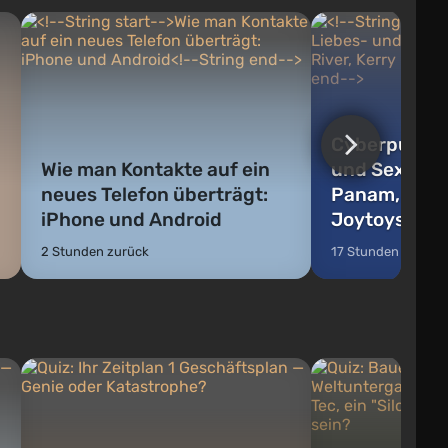
Mechanismen umgewandelt werden
können...
Cyberpunk 2
Wie man Kontakte auf ein
und Sexführe
d
neues Telefon überträgt:
Panam, River
iPhone und Android
Joytoys
2 Stunden zurück
17 Stunden zurück