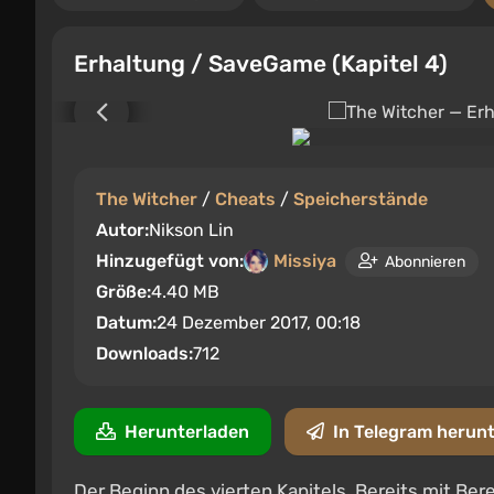
Erhaltung / SaveGame (Kapitel 4)
The Witcher
/
Cheats
/
Speicherstände
Autor:
Nikson Lin
Hinzugefügt von:
Missiya
Abonnieren
Größe:
4.40 MB
Datum:
24 Dezember 2017, 00:18
Downloads:
712
Herunterladen
In Telegram herun
Der Beginn des vierten Kapitels. Bereits mit Be