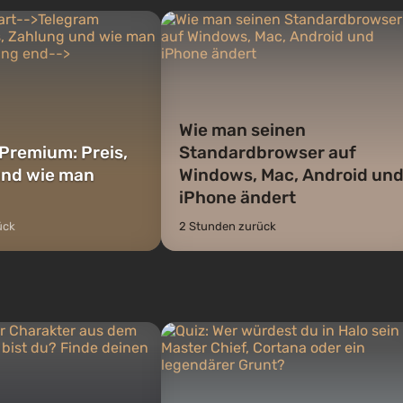
ernsthafte Schwierigk...
ffnet wird. De...
Wie man seinen
Premium: Preis,
Standardbrowser auf
und wie man
Windows, Mac, Android un
iPhone ändert
ück
2 Stunden zurück