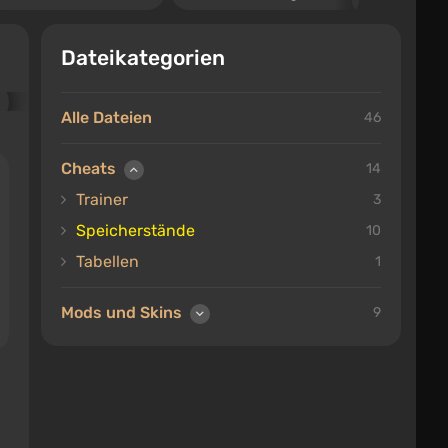
Dateikategorien
Alle Dateien
46
Cheats
14
Trainer
3
Speicherstände
10
Tabellen
1
Mods und Skins
9