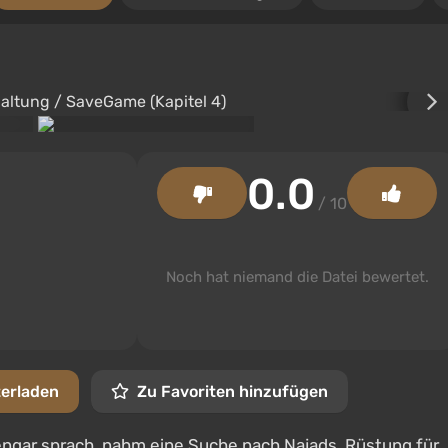
0.0
/ 10
Noch hat niemand die Datei bewertet.
terladen
Zu Favoriten hinzufügen
rengar sprach, nahm eine Suche nach Najads. Rüstung für