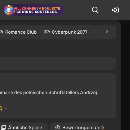
WILLKOMMEN IM ROULETTE
3
GEWINNE KOSTENLOS
Romance Club
Cyberpunk 2077
Kingdom Com
Romane des polnischen Schriftstellers Andrzej
Ähnliche Spiele
Bewertungen und Rezensione