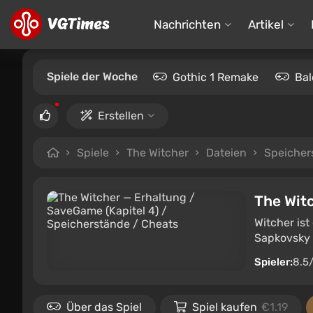
Nachrichten
Artikel
Spiele der Woche
Gothic 1 Remake
Bal
Erstellen
Spiele
The Witcher
Dateien
Speicher
The Wit
Witcher ist
Sapkovsky b
Spieler:
8.5
Über das Spiel
Spiel kaufen
€1.19