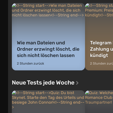
denen Sie jederzeit wechse...
auf Amerika geö
Wie man Dateien und
Telegram 
Ordner erzwingt löscht, die
Zahlung 
sich nicht löschen lassen
kündigt
2 Stunden zurück
2 Stunden zur
Neue Tests jede Woche