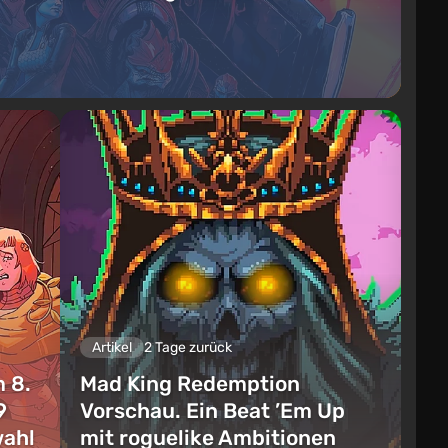
Artikel
2 Tage zurück
 8.
Mad King Redemption
9
Vorschau. Ein Beat ’Em Up
wahl
mit roguelike Ambitionen