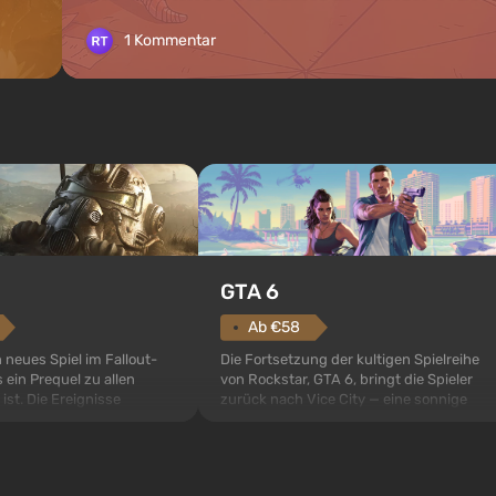
1 Kommentar
GTA 6
Ab €58
Die Fortsetzung der kultigen Spielreihe
n neues Spiel im Fallout-
von Rockstar, GTA 6, bringt die Spieler
 ein Prequel zu allen
zurück nach Vice City — eine sonnige
 ist. Die Ereignisse
Metropole am Meer, in der sich ein echter
ult 76, dem ersten unter
Actionfilm im Stil der besten Mafia-Filme
s sollte laut den Plänen
abspielt. Im Mittelpunkt stehen Lucia und
pezialisten das erste sein,
Jason — ein Verbrecherpaar, das in
 Abwurf von Atombomben