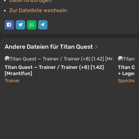
Datei hinzufügen
Zur Dateiliste wechseln
Andere Dateien für Titan Quest
Titan Quest — Trainer / Trainer (+8) [1.42]
Titan Qu
[Mrantifun]
+ Legend
Trainer
Speicher