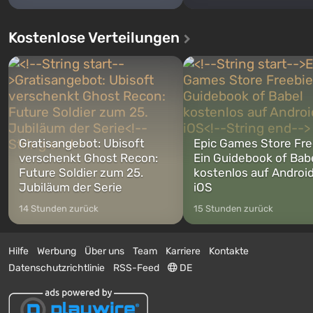
Kostenlose Verteilungen
Gratisangebot: Ubisoft
Epic Games Store Fre
verschenkt Ghost Recon:
Ein Guidebook of Bab
Future Soldier zum 25.
kostenlos auf Androi
Jubiläum der Serie
iOS
14 Stunden zurück
15 Stunden zurück
Hilfe
Werbung
Über uns
Team
Karriere
Kontakte
Datenschutzrichtlinie
RSS-Feed
DE