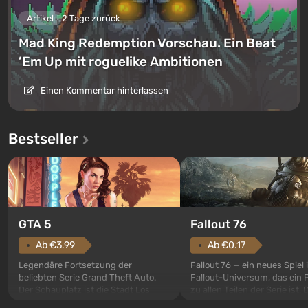
Artikel
2 Tage zurück
Mad King Redemption Vorschau. Ein Beat
’Em Up mit roguelike Ambitionen
Einen Kommentar hinterlassen
Bestseller
GTA 5
Fallout 76
Ab €3.99
Ab €0.17
Legendäre Fortsetzung der
Fallout 76 — ein neues Spiel
beliebten Serie Grand Theft Auto.
Fallout-Universum, das ein 
Der Schauplatz ist die Stadt Los
zu allen Teilen der Serie ist. 
Santos, die bereits in Grand Theft
Ereignisse beginnen im Vaul