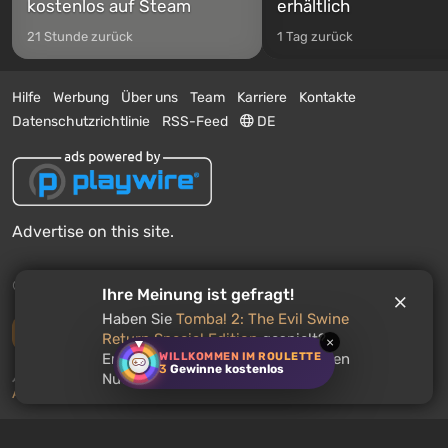
kostenlos auf Steam
erhältlich
21 Stunde zurück
1 Tag zurück
Hilfe
Werbung
Über uns
Team
Karriere
Kontakte
Datenschutzrichtlinie
RSS-Feed
DE
Advertise on this site.
© 2011 - 2026 VGTimes
Ihre Meinung ist gefragt!
Haben Sie
Tomba! 2: The Evil Swine
Vollständige Version
Return Special Edition
gespielt?
×
WILLKOMMEN IM ROULETTE
Empfehlen Sie dieses Spiel anderen
3
Gewinne kostenlos
Push-Benachrichtigungen über Nachrichten:
deaktiviert
Nutzern?
Aktivieren