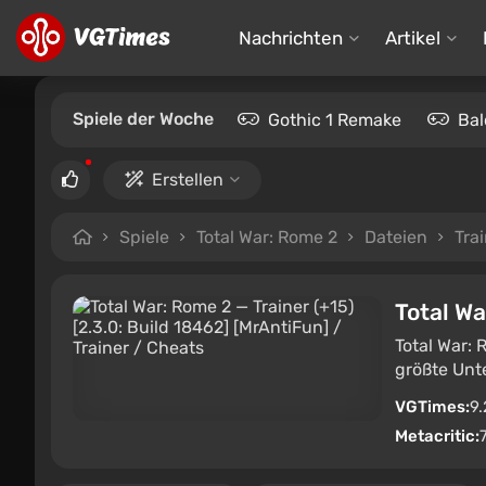
Nachrichten
Artikel
Spiele der Woche
Gothic 1 Remake
Bal
Erstellen
Spiele
Total War: Rome 2
Dateien
Tra
Total W
Total War: 
größte Unt
VGTimes:
9.
Metacritic: