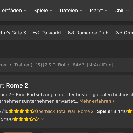
Leitfäden
Spiele
Dateien
Markt
Chill
dur's Gate 3
Palworld
Romance Club
Cri
iner
Trainer (+15) [2.3.0: Build 18462] [MrAntiFun]
ar: Rome 2
Rom 2 - Eine Fortsetzung einer der besten globalen historis
ernehmensunternehmen erwartet...
Mehr erfahren
2/10
Überblick Total War: Rome 2
Spieler:
8.4/10
76/100