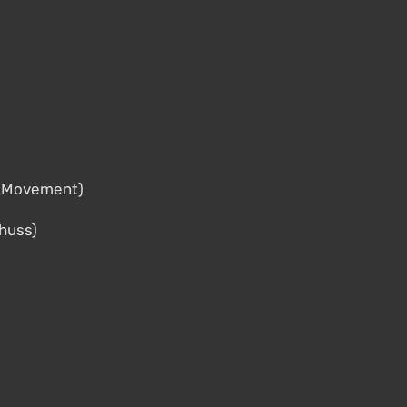
t Movement)
huss)