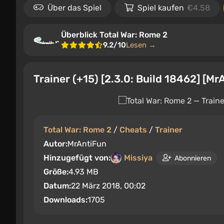
Über das Spiel
Spiel kaufen
€4.58
Überblick Total War: Rome 2
9.2/10
Lesen →
Trainer (+15) [2.3.0: Build 18462] [Mr
Total War: Rome 2
/
Cheats
/
Trainer
Autor:
MrAntiFun
Hinzugefügt von:
Missiya
Abonnieren
Größe:
4.93 MB
Datum:
22 März 2018, 00:02
Downloads:
1705