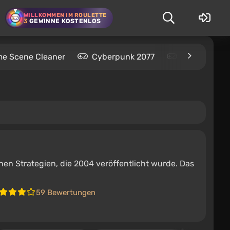
WILLKOMMEN IM ROULETTE
3
GEWINNE KOSTENLOS
me Scene Cleaner
Cyberpunk 2077
Kingdom Com
chen Strategien, die 2004 veröffentlicht wurde. Das
59 Bewertungen