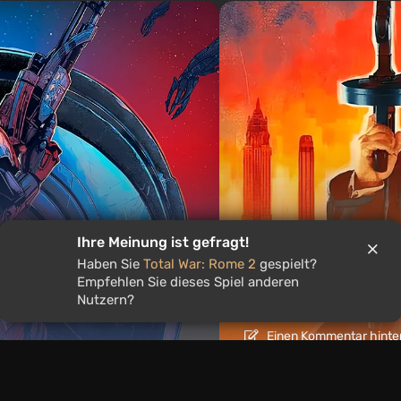
Artikel
2 Tage zurück
Ihre Meinung ist gefragt!
Haben Sie
Total War: Rome 2
gespielt?
rilogie im Jahr 2026
Spiele wie Mafia: 
Empfehlen Sie dieses Spiel anderen
derselben DNA
Nutzern?
Einen Kommentar hinte