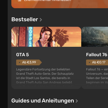
Bestseller
GTA 5
Fallout 76
Ab €3.99
Ab €0.17
Legendäre Fortsetzung der beliebten
Fallout 76 — ei
Grand Theft Auto-Serie. Der Schauplatz
Universum, das
ist die Stadt Los Santos, die bereits in
Teilen der Serie
Grand Theft Auto: San Andreas beliebt
beginnen im Va
war. Zum ersten Mal erzählt das Spiel die
den gebauten. E
Geschichte von gleich drei Charakteren:
der Vault-Tec-S
Michael, Trevor und Franklin, zwischen
das nach dem
Guides und Anleitungen
denen Sie jederzeit...
auf Amerika geö