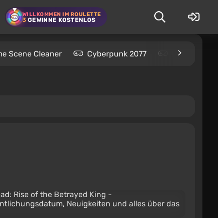
WILLKOMMEN IM ROULETTE
3
GEWINNE KOSTENLOS
me Scene Cleaner
Cyberpunk 2077
Kingdom Com