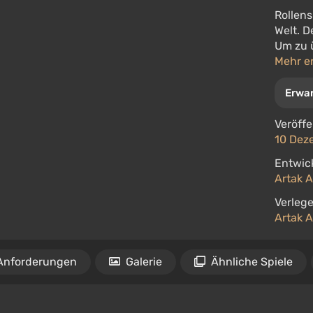
Rollens
Welt. D
Um zu ü
Mehr e
Erwa
Veröffe
10 Dez
Entwick
Artak 
Verlege
Artak 
Anforderungen
Galerie
Ähnliche Spiele