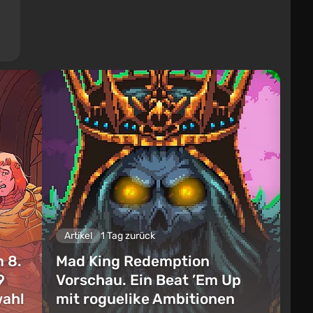
Artikel
1 Tag zurück
 8.
Mad King Redemption
9
Vorschau. Ein Beat ’Em Up
wahl
mit roguelike Ambitionen