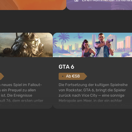
GTA 6
Ab €58
Die Fortsetzung der kultigen Spielreihe
n neues Spiel im Fallout-
von Rockstar, GTA 6, bringt die Spieler
 ein Prequel zu allen
zurück nach Vice City — eine sonnige
 ist. Die Ereignisse
Metropole am Meer, in der ein echter
ult 76, dem ersten unter
Actionfilm im Stil der besten Mafia-Filme
s sollte laut den Plänen
spielt. Im Mittelpunkt stehen Lucia und
pezialisten das erste sein,
Jason — ein Verbrecherpaar, das in
 Abwurf von Atombomben
ernsthafte Schwierigkeiten g...
ffnet wird. De...