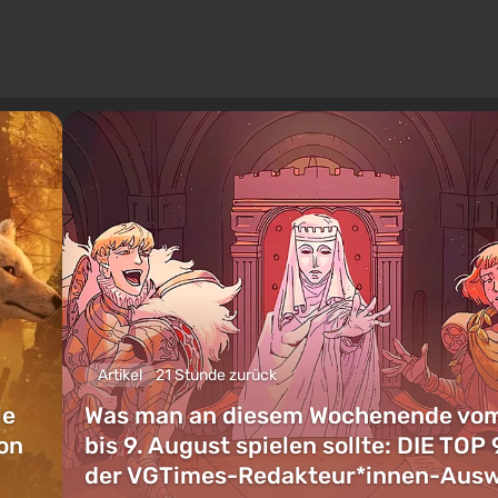
Artikel
21 Stunde zurück
ie
Was man an diesem Wochenende vom
on
bis 9. August spielen sollte: DIE TOP 
der VGTimes-Redakteur*innen-Aus