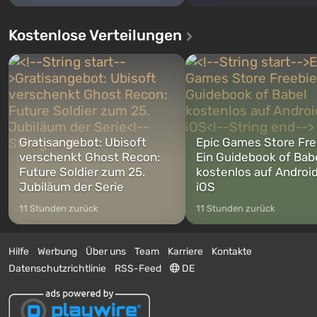
Kostenlose Verteilungen
Gratisangebot: Ubisoft
Epic Games Store Fre
verschenkt Ghost Recon:
Ein Guidebook of Bab
Future Soldier zum 25.
kostenlos auf Androi
Jubiläum der Serie
iOS
11 Stunden zurück
11 Stunden zurück
Hilfe
Werbung
Über uns
Team
Karriere
Kontakte
Datenschutzrichtlinie
RSS-Feed
DE