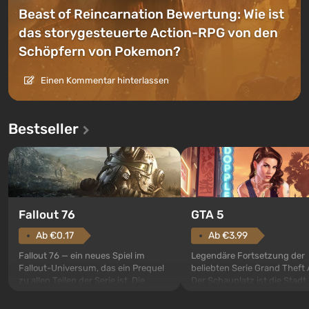
Beast of Reincarnation Bewertung: Wie ist
das storygesteuerte Action-RPG von den
Schöpfern von Pokemon?
Einen Kommentar hinterlassen
Bestseller
GTA 5
Fallout 76
Ab €3.99
Ab €0.17
Legendäre Fortsetzung der
Fallout 76 — ein neues Spiel im
beliebten Serie Grand Theft 
Fallout-Universum, das ein Prequel
Der Schauplatz ist die Stadt
zu allen Teilen der Serie ist. Die
Santos, die bereits in Grand
Ereignisse beginnen im Vault 76,
Auto: San Andreas beliebt w
dem ersten unter den gebauten. Es