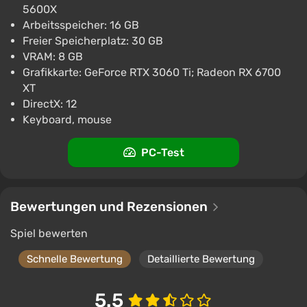
PlayStation 5
5600X
PS Store
1.6
Arbeitsspeicher: 16 GB
Freier Speicherplatz: 30 GB
VRAM: 8 GB
Grafikkarte: GeForce RTX 3060 Ti; Radeon RX 6700
XT
DirectX: 12
Keyboard, mouse
PC-Test
Bewertungen und Rezensionen
Spiel bewerten
Schnelle Bewertung
Detaillierte Bewertung
5.5