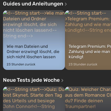
Guides und Anleitungen
ersten Mal erzählt das Spiel 
sollte laut den Plänen der Vault-Tec-
Geschichte von drei Charakt
Spezialisten das erste sein, das
Michael, Trevor und Franklin,
nach dem Abwurf von Atombomben
zwischen denen Sie jederzei
auf Amerika geöffnet wird. De...
wechse...
Wie man Dateien und
Telegram Premium: Pr
Ordner erzwingt löscht, die
Zahlung und wie man
sich nicht löschen lassen
kündigt
23 Stunden zurück
23 Stunden zurück
Neue Tests jede Woche