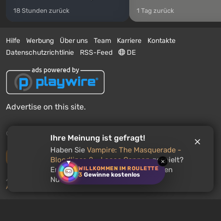
18 Stunden zurück
1 Tag zurück
Hilfe
Werbung
Über uns
Team
Karriere
Kontakte
Datenschutzrichtlinie
RSS-Feed
DE
Advertise on this site.
© 2011 - 2026 VGTimes
Ihre Meinung ist gefragt!
Haben Sie
Vampire: The Masquerade -
Vollständige Version
Bloodlines 2 - Loose Cannon
gespielt?
×
WILLKOMMEN IM ROULETTE
Empfehlen Sie dieses Spiel anderen
3
Gewinne kostenlos
Push-Benachrichtigungen über Nachrichten:
deaktiviert
Nutzern?
Aktivieren