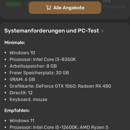
€14.99
Alle Angebote
PC
Steam
2.9
Systemanforderungen und PC-Test
Vampire: The Masquerade - Bloodlines 2 -
Loose Cannon (pc)
Minimale:
€14.99
PC
Windows 10
Gamersgate
Prozessor: Intel Core i3-8350K
4.0
Arbeitsspeicher: 8 GB
Vampire: The Masquerade - Bloodlines 2 -
Freier Speicherplatz: 30 GB
Loose Cannon (Windows, Steam)
VRAM: 6 GB
€14.99
Grafikkarte: GeForce GTX 1060; Radeon RX 480
PC
DirectX: 12
GameBillet
Keyboard, mouse
1.4
Empfohlen:
Vampire: The Masquerade - Bloodlines 2 -
Loose Cannon (PS5)
Windows 11
€14.99
Prozessor: Intel Core i5-12600K; AMD Ryzen 5