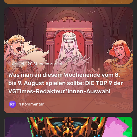
Artikel
20 Stunden zurück
Was man an diesem Wochenende vom 8.
bis 9. August spielen sollte: DIE TOP 9 der
VGTimes-Redakteur*innen-Auswahl
1 Kommentar