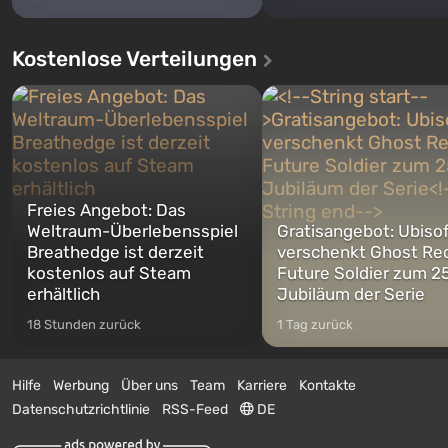
Kostenlose Verteilungen
Freies Angebot: Das
Weltraum-Überlebensspiel
Gratisangebot: Ubiso
Breathedge ist derzeit
verschenkt Ghost Re
kostenlos auf Steam
Future Soldier zum 25
erhältlich
Jubiläum der Serie
18 Stunden zurück
1 Tag zurück
Hilfe
Werbung
Über uns
Team
Karriere
Kontakte
Datenschutzrichtlinie
RSS-Feed
DE