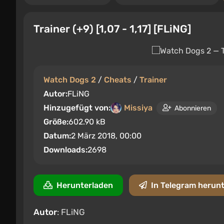
Trainer (+9) [1,07 - 1,17] [FLiNG]
Watch Dogs 2
/
Cheats
/
Trainer
Autor:
FLiNG
Hinzugefügt von:
Missiya
Abonnieren
Größe:
602.90 kB
Datum:
2 März 2018, 00:00
Downloads:
2698
Herunterladen
In Telegram herun
Autor
: FLiNG