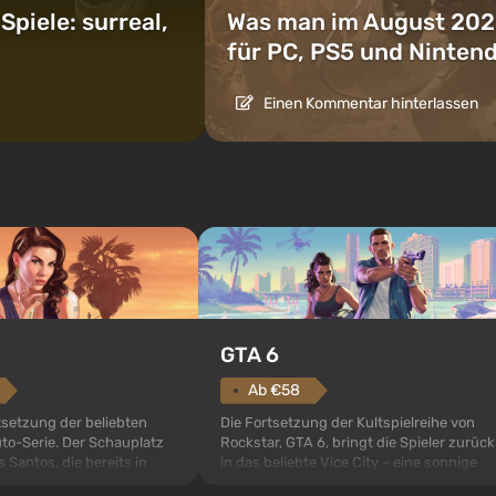
piele: surreal,
Was man im August 202
für PC, PS5 und Ninten
Einen Kommentar hinterlassen
GTA 6
Ab €58
setzung der beliebten
Die Fortsetzung der Kultspielreihe von
to-Serie. Der Schauplatz
Rockstar, GTA 6, bringt die Spieler zurück
s Santos, die bereits in
in das beliebte Vice City – eine sonnige
to: San Andreas beliebt
Metropole am Ozean, wo sich ein echtes