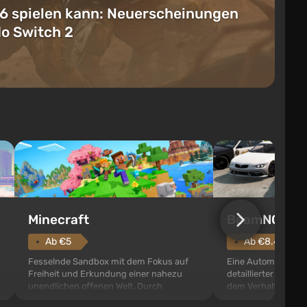
6 spielen kann: Neuerscheinungen
do Switch 2
Minecraft
BeamNG.dri
Ab €5
Ab €8.48
Fesselnde Sandbox mit dem Fokus auf
Eine Automobil-San
Freiheit und Erkundung einer nahezu
detaillierter Physi
unendlichen offenen Welt. Durch
dem Verhalten von 
prozedurale Generierung erstellt, ist sie
Jede Kollision, Kur