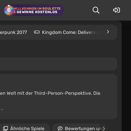
WILLKOMMEN IM ROULETTE
3
GEWINNE KOSTENLOS
erpunk 2077
Kingdom Come: Deliverance 2
S.T
nen Welt mit der Third-Person-Perspektive. Die
Ähnliche Spiele
Bewertungen und Rezension