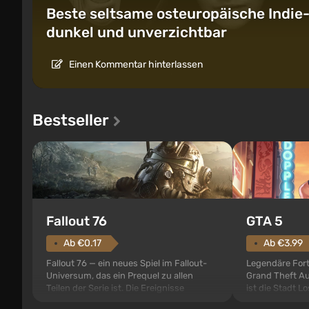
Beste seltsame osteuropäische Indie-S
dunkel und unverzichtbar
Einen Kommentar hinterlassen
Bestseller
GTA 5
Fallout 76
Ab €3.99
Ab €0.17
Legendäre Fort
Fallout 76 — ein neues Spiel im Fallout-
Grand Theft Au
Universum, das ein Prequel zu allen
ist die Stadt Lo
Teilen der Serie ist. Die Ereignisse
Grand Theft Au
beginnen im Vault 76, dem ersten unter