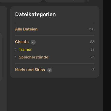
Dateikategorien
Alle Dateien
128
Cheats
58
Trainer
32
Speicherstände
26
Mods und Skins
6