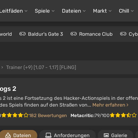
Leitfäden
Spiele
Dateien
Markt
Chill
world
Baldur's Gate 3
Romance Club
Cyb
Trainer (+9) [1,07 - 1,17] [FLiNG]
ogs 2
2 ist eine Fortsetzung des Hacker-Actionspiels in der offe
des Spiels finden auf den Straßen von...
Mehr erfahren
0
182 Bewertungen
Metacritic:
79/100
Dateien
Anforderungen
Galerie