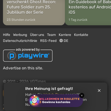
verschenkt Ghost Recon:
Ein Guidebook of Bab
Future Soldier zum 25.
kostenlos auf Androi
Jubiläum der Serie
iOS
23 Stunden zurück
1 Tag zurück
Hilfe
Werbung
Über uns
Team
Karriere
Kontakte
Datenschutzrichtlinie
RSS-Feed
DE
Advertise on this site.
© 2011 - 2026 VGTimes
Ihre Meinung ist gefragt!
Vollständige Version
Haben Sie
Watch Dogs
gespielt?
×
WILLKOMMEN IM ROULETTE
Empfehlen Sie dieses Spiel anderen
3
Gewinne kostenlos
Push-Benachrichtigungen über Nachrichten:
deaktiviert
Nutzern?
Aktivieren