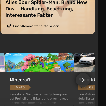
Alles über Spider-Man: Brand New
Day — Handlung, Besetzung,
Interessante Fakten
Einen Kommentar hinterlassen
Minecraft
BeamNG.dri
Ab €5
Ab €8.48
Fesselnder Sandkasten mit Schwerpunkt
Eine Automobil-San
auf Freiheit und Erkundung einer nahezu
detaillierter Physi
unendlichen offenen Welt. Durch
dem Verhalten von 