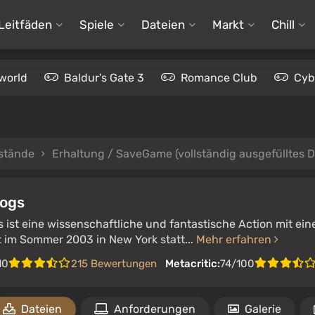
Leitfäden
Spiele
Dateien
Markt
Chill
world
Baldur's Gate 3
Romance Club
Cyb
stände
Erhaltung / SaveGame (vollständig ausgefülltes 
ogs
ist eine wissenschaftliche und fantastische Action mit eine
t im Sommer 2003 in New York statt...
Mehr erfahren
10
215 Bewertungen
Metacritic:
74/100
Dateien
Anforderungen
Galerie