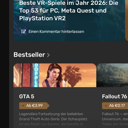
Beste VR-Spiele im Jahr 2026: Die
Top 53 für PC, Meta Quest und
PlayStation VR2
Einen Kommentar hinterlassen
Bestseller
GTA 5
Fallout 76
Ab €3.99
Ab €0.17
Legendäre Fortsetzung der beliebten
Fallout 76 — ei
Grand Theft Auto-Serie. Der Schauplatz
Universum, das
ist die Stadt Los Santos, die bereits in
Teilen der Serie