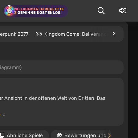
WILLKOMMEN IM ROULETTE
3
GEWINNE KOSTENLOS
erpunk 2077
Kingdom Come: Deliverance 2
S.T
Diagramm)
r Ansicht in der offenen Welt von Dritten. Das
Ähnliche Spiele
Bewertungen und Rezensionen