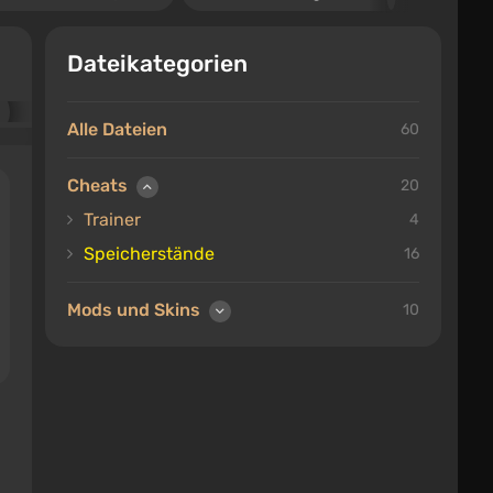
Dateikategorien
Alle Dateien
60
Cheats
20
Trainer
4
Speicherstände
16
Mods und Skins
10