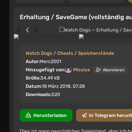
Erhaltung / SaveGame (vollständig a
Watch Dogs
/
Cheats
/
Speicherstände
Autor:
Merc2001
Hinzugefügt von:
Missiya
Abonnieren
Größe:
34.49 kB
Datum:
18 März 2018, 07:28
Downloads:
520
Herunterladen
In Telegram herun
Dies ist mein persönlicher Spielstand, aber ich 