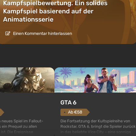
Kampfspielbewertung. Ein solides
Kampfspiel basierend auf der
Animationsserie
Einen Kommentar hinterlassen
GTA 6
Ab €58
Die Fortsetzung der Kultspielreihe von
n neues Spiel im Fallout-
Rockstar, GTA 6, bringt die Spieler zurück
 ein Prequel zu allen
in das beliebte Vice City – eine sonnige
 ist. Die Ereignisse