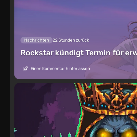
Nachrichten
22 Stunden zurück
Rockstar kündigt Termin für er
Einen Kommentar hinterlassen