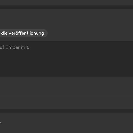
 die Veröffentlichung