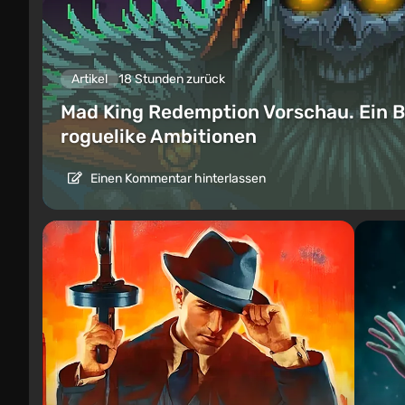
Artikel
18 Stunden zurück
Mad King Redemption Vorschau. Ein B
roguelike Ambitionen
Einen Kommentar hinterlassen