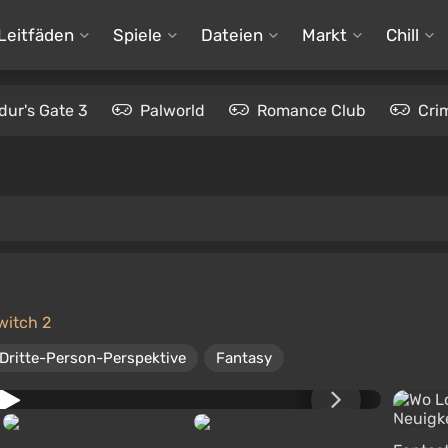
Leitfäden
Spiele
Dateien
Markt
Chill
dur's Gate 3
Palworld
Romance Club
Cri
witch 2
Dritte-Person-Perspektive
Fantasy