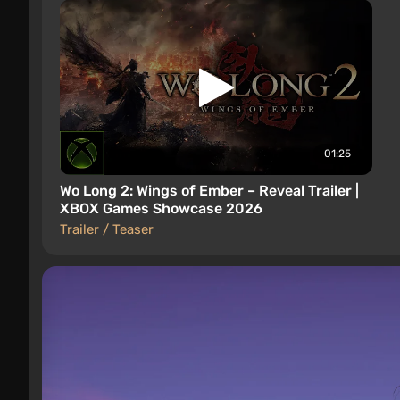
01:25
Wo Long 2: Wings of Ember – Reveal Trailer |
XBOX Games Showcase 2026
Trailer / Teaser