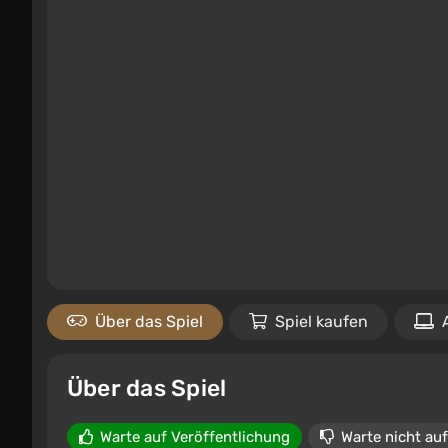
Über das Spiel
Spiel kaufen
Über das Spiel
Warte auf Veröffentlichung
Warte nicht auf