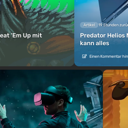
Artikel
19 Stunden zurü
eat ’Em Up mit
Predator Helios 
kann alles
Einen Kommentar hin